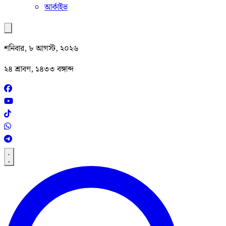
আর্কাইভ
শনিবার, ৮ আগস্ট, ২০২৬
২৪ শ্রাবণ, ১৪৩৩ বঙ্গাব্দ