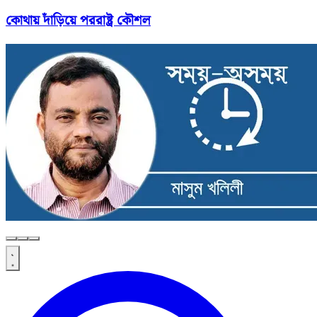
কোথায় দাঁড়িয়ে পররাষ্ট্র কৌশল