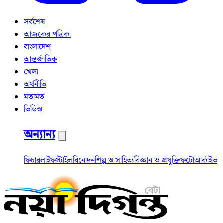
সর্বশেষ
আজকের পত্রিকা
বাংলাদেশ
আন্তর্জাতিক
খেলা
অর্থনীতি
মতামত
ভিডিও
অন্যান্য
ফিচার
লাইফস্টাইল
বিনোদন
শিল্প ও সাহিত্য
বিজ্ঞান ও প্রযুক্তি
ফটো
আর্কাইভ