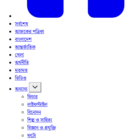
সর্বশেষ
আজকের পত্রিকা
বাংলাদেশ
আন্তর্জাতিক
খেলা
অর্থনীতি
মতামত
ভিডিও
অন্যান্য
ফিচার
লাইফস্টাইল
বিনোদন
শিল্প ও সাহিত্য
বিজ্ঞান ও প্রযুক্তি
ফটো