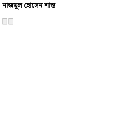
নাজমুল হোসেন শান্ত