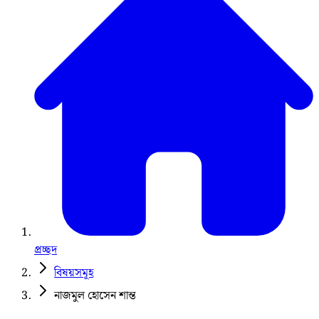
প্রচ্ছদ
বিষয়সমূহ
নাজমুল হোসেন শান্ত