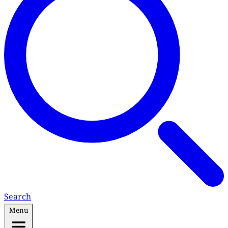
Search
Menu