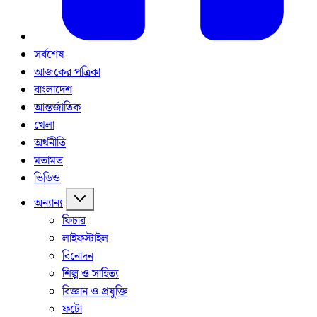
সর্বশেষ
আজকের পত্রিকা
বাংলাদেশ
আন্তর্জাতিক
খেলা
অর্থনীতি
মতামত
ভিডিও
অন্যান্য
ফিচার
লাইফস্টাইল
বিনোদন
শিল্প ও সাহিত্য
বিজ্ঞান ও প্রযুক্তি
ফটো