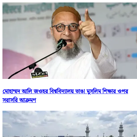
মোহাম্মদ আলি জওহর বিশ্ববিদ্যালয় ভাঙা মুসলিম শিক্ষার ওপর
সরাসরি আক্রমণ