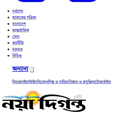
সর্বশেষ
আজকের পত্রিকা
বাংলাদেশ
আন্তর্জাতিক
খেলা
অর্থনীতি
মতামত
ভিডিও
অন্যান্য
ফিচার
লাইফস্টাইল
বিনোদন
শিল্প ও সাহিত্য
বিজ্ঞান ও প্রযুক্তি
ফটো
আর্কাইভ