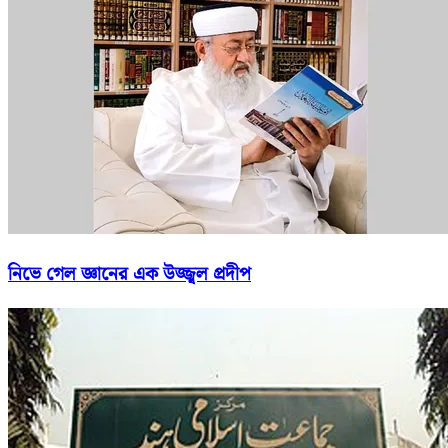
নিভে গেল জ্ঞানের এক উজ্জ্বল প্রদীপ