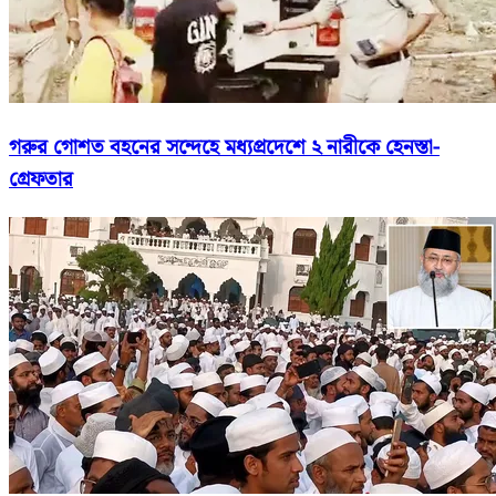
গরুর গোশত বহনের সন্দেহে মধ্যপ্রদেশে ২ নারীকে হেনস্তা-
গ্রেফতার