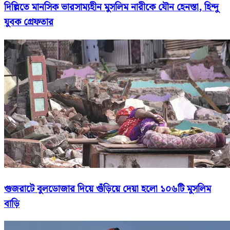
দিল্লিতে মানসিক ভারসাম্যহীন মুসলিম নারীকে যৌন হেনস্তা, হিন্দু
যুবক গ্রেফতার
গুজরাটে বুলডোজার দিয়ে গুঁড়িয়ে দেয়া হলো ১০৬টি মুসলিম
বাড়ি