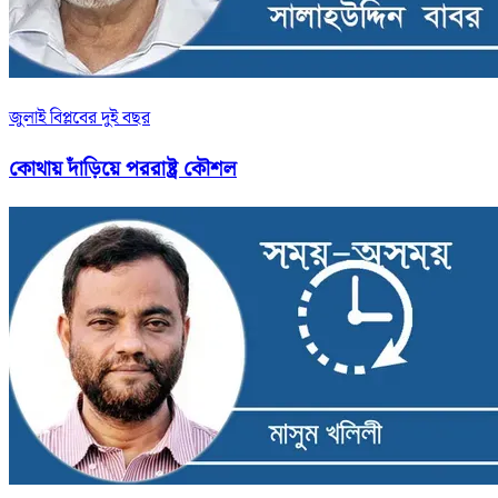
জুলাই বিপ্লবের দুই বছর
কোথায় দাঁড়িয়ে পররাষ্ট্র কৌশল