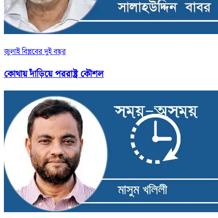
জুলাই বিপ্লবের দুই বছর
কোথায় দাঁড়িয়ে পররাষ্ট্র কৌশল