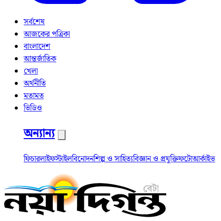
সর্বশেষ
আজকের পত্রিকা
বাংলাদেশ
আন্তর্জাতিক
খেলা
অর্থনীতি
মতামত
ভিডিও
অন্যান্য
ফিচার
লাইফস্টাইল
বিনোদন
শিল্প ও সাহিত্য
বিজ্ঞান ও প্রযুক্তি
ফটো
আর্কাইভ