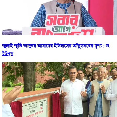
জুলাই স্মৃতি জাদুঘর আমাদের ইতিহাসের আঁতুড়ঘরের দৃশ্য : ড.
ইউনূস