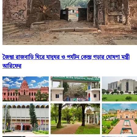
জৈন্তা রাজবাড়ি ঘিরে যাদুঘর ও পর্যটন কেন্দ্র গড়ার ঘোষণা মন্ত্রী
আরিফের