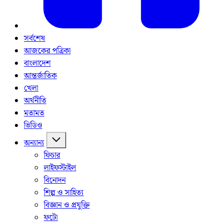
সর্বশেষ
আজকের পত্রিকা
বাংলাদেশ
আন্তর্জাতিক
খেলা
অর্থনীতি
মতামত
ভিডিও
অন্যান্য
ফিচার
লাইফস্টাইল
বিনোদন
শিল্প ও সাহিত্য
বিজ্ঞান ও প্রযুক্তি
ফটো