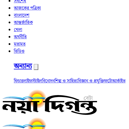
সর্বশেষ
আজকের পত্রিকা
বাংলাদেশ
আন্তর্জাতিক
খেলা
অর্থনীতি
মতামত
ভিডিও
অন্যান্য
ফিচার
লাইফস্টাইল
বিনোদন
শিল্প ও সাহিত্য
বিজ্ঞান ও প্রযুক্তি
ফটো
আর্কাইভ