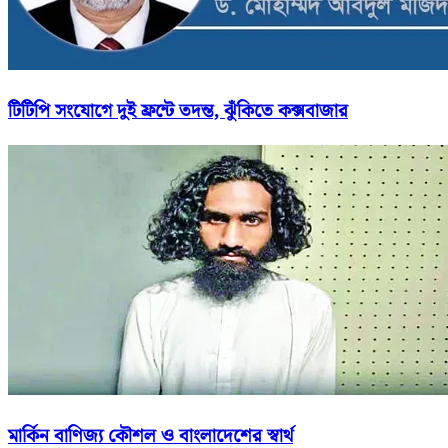
টিটিপি সংযোগে দুই ফ্রন্টে তদন্ত, ঝুঁকিতে কক্সবাজার
মার্কিন বাণিজ্য কৌশল ও বাংলাদেশের স্বার্থ