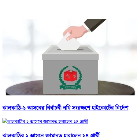
ঝালকাঠি-১ আসনের নির্বাচনী নথি সংরক্ষণে হাইকোর্টের নির্দেশ
ঝালকাঠির ২ আসনে জামানত হারালেন ১৪ প্রার্থী