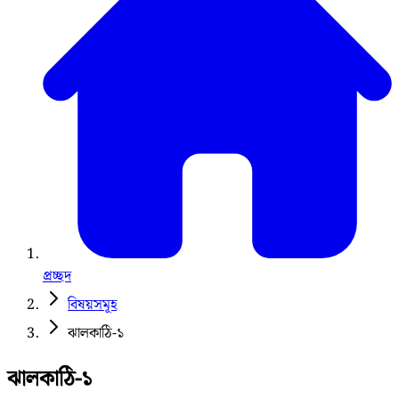
প্রচ্ছদ
বিষয়সমূহ
ঝালকাঠি-১
ঝালকাঠি-১