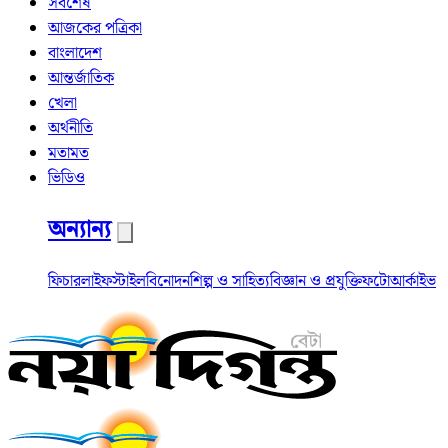
সর্বশেষ
আজকের পত্রিকা
বাংলাদেশ
আন্তর্জাতিক
খেলা
অর্থনীতি
মতামত
ভিডিও
অন্যান্য
ফিচার
লাইফস্টাইল
বিনোদন
শিল্প ও সাহিত্য
বিজ্ঞান ও প্রযুক্তি
ফটো
আর্কাইভ