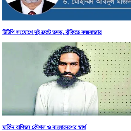
টিটিপি সংযোগে দুই ফ্রন্টে তদন্ত, ঝুঁকিতে কক্সবাজার
মার্কিন বাণিজ্য কৌশল ও বাংলাদেশের স্বার্থ