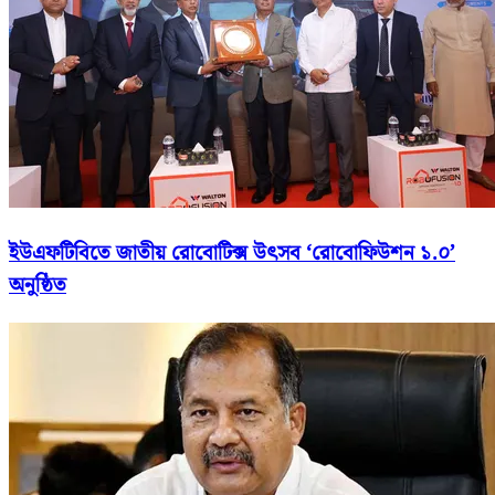
ইউএফটিবিতে জাতীয় রোবোটিক্স উৎসব ‘রোবোফিউশন ১.০’
অনুষ্ঠিত