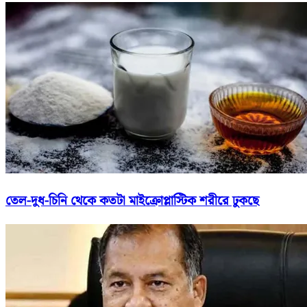
তেল-দুধ-চিনি থেকে কতটা মাইক্রোপ্লাস্টিক শরীরে ঢুকছে