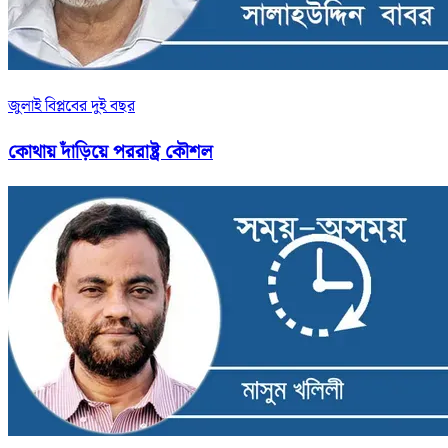
জুলাই বিপ্লবের দুই বছর
কোথায় দাঁড়িয়ে পররাষ্ট্র কৌশল