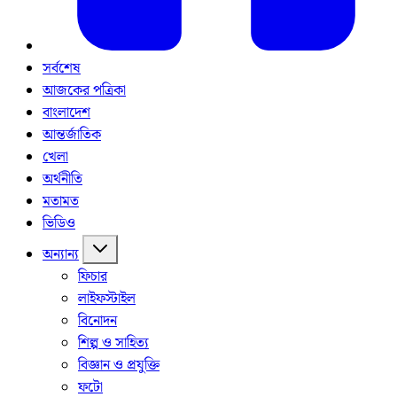
সর্বশেষ
আজকের পত্রিকা
বাংলাদেশ
আন্তর্জাতিক
খেলা
অর্থনীতি
মতামত
ভিডিও
অন্যান্য
ফিচার
লাইফস্টাইল
বিনোদন
শিল্প ও সাহিত্য
বিজ্ঞান ও প্রযুক্তি
ফটো