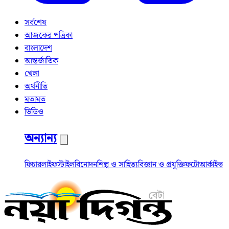
সর্বশেষ
আজকের পত্রিকা
বাংলাদেশ
আন্তর্জাতিক
খেলা
অর্থনীতি
মতামত
ভিডিও
অন্যান্য
ফিচার
লাইফস্টাইল
বিনোদন
শিল্প ও সাহিত্য
বিজ্ঞান ও প্রযুক্তি
ফটো
আর্কাইভ