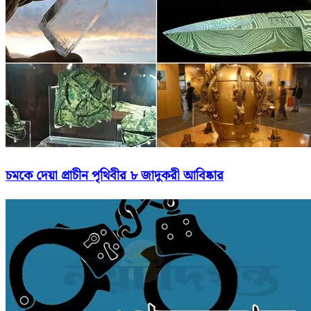
চমকে দেয়া প্রাচীন পৃথিবীর ৮ জাদুকরী আবিষ্কার