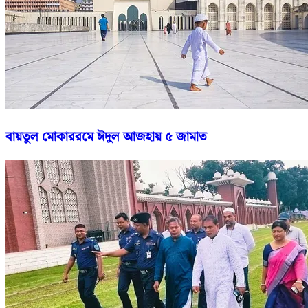
বায়তুল মোকাররমে ঈদুল আজহায় ৫ জামাত