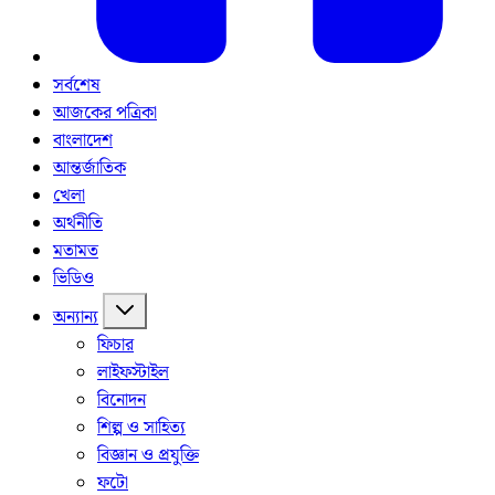
সর্বশেষ
আজকের পত্রিকা
বাংলাদেশ
আন্তর্জাতিক
খেলা
অর্থনীতি
মতামত
ভিডিও
অন্যান্য
ফিচার
লাইফস্টাইল
বিনোদন
শিল্প ও সাহিত্য
বিজ্ঞান ও প্রযুক্তি
ফটো