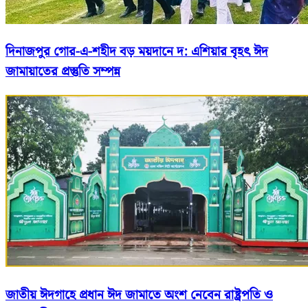
দিনাজপুর গোর-এ-শহীদ বড় ময়দানে দ: এশিয়ার বৃহৎ ঈদ
জামায়াতের প্রস্তুতি সম্পন্ন
জাতীয় ঈদগাহে প্রধান ঈদ জামাতে অংশ নেবেন রাষ্ট্রপতি ও