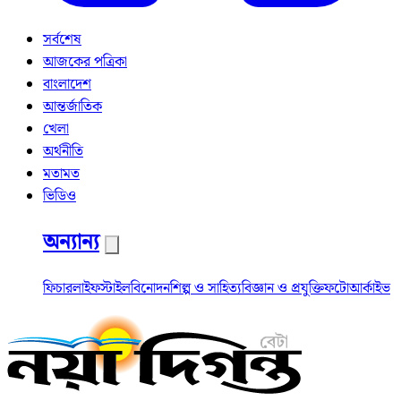
সর্বশেষ
আজকের পত্রিকা
বাংলাদেশ
আন্তর্জাতিক
খেলা
অর্থনীতি
মতামত
ভিডিও
অন্যান্য
ফিচার
লাইফস্টাইল
বিনোদন
শিল্প ও সাহিত্য
বিজ্ঞান ও প্রযুক্তি
ফটো
আর্কাইভ