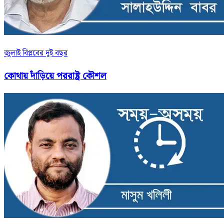
জুলাই বিপ্লবের দুই বছর
কোথায় দাঁড়িয়ে পররাষ্ট্র কৌশল