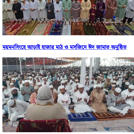
ময়মনসিংহে আড়াই হাজার মাঠ ও মসজিদে ঈদ জামাত অনুষ্ঠিত