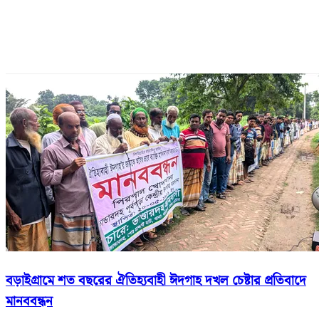
বড়াইগ্রামে শত বছরের ঐতিহ্যবাহী ঈদগাহ দখল চেষ্টার প্রতিবাদে
মানববন্ধন