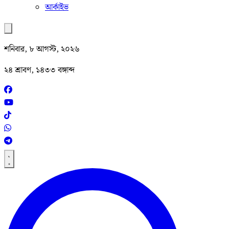
আর্কাইভ
শনিবার, ৮ আগস্ট, ২০২৬
২৪ শ্রাবণ, ১৪৩৩ বঙ্গাব্দ