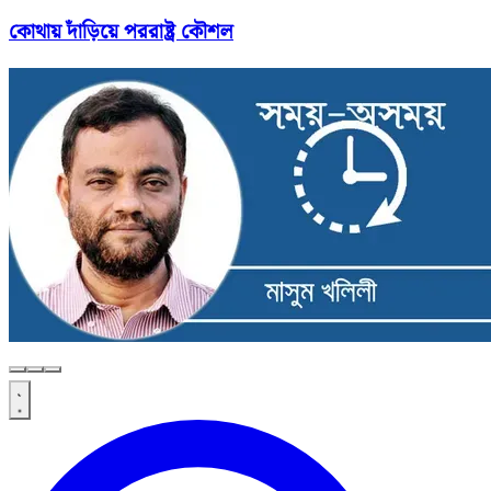
কোথায় দাঁড়িয়ে পররাষ্ট্র কৌশল