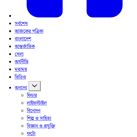
সর্বশেষ
আজকের পত্রিকা
বাংলাদেশ
আন্তর্জাতিক
খেলা
অর্থনীতি
মতামত
ভিডিও
অন্যান্য
ফিচার
লাইফস্টাইল
বিনোদন
শিল্প ও সাহিত্য
বিজ্ঞান ও প্রযুক্তি
ফটো