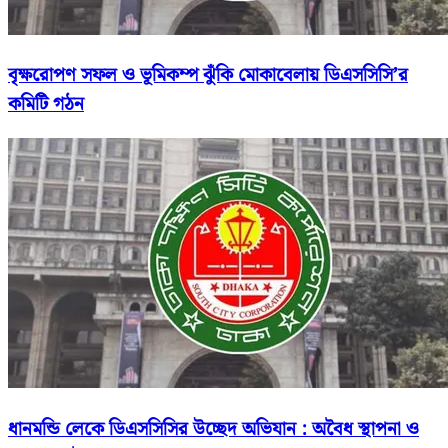
বৃক্ষরোপণ সফল ও ভূমিকম্প ঝুঁকি মোকাবেলায় ডিএসসিসি’র
কমিটি গঠন
ধানমন্ডি লেকে ডিএসসিসির উচ্ছেদ অভিযান : অবৈধ স্থাপনা ও