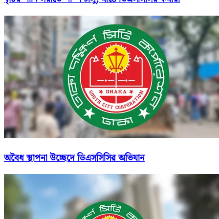
অবৈধ স্থাপনা উচ্ছেদে ডিএসসিসির অভিযান