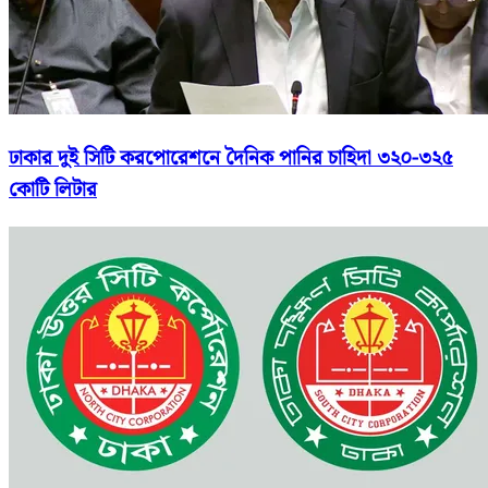
ঢাকার দুই সিটি করপোরেশনে দৈনিক পানির চাহিদা ৩২০-৩২৫
কোটি লিটার