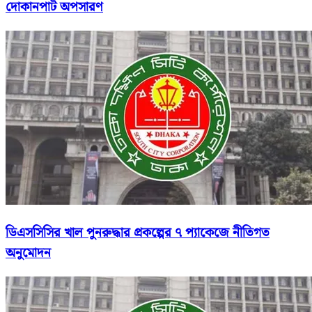
দোকানপাট অপসারণ
ডিএসসিসির খাল পুনরুদ্ধার প্রকল্পের ৭ প্যাকেজে নীতিগত
অনুমোদন