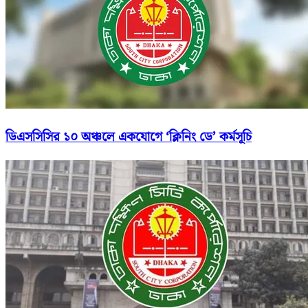
ডিএসসিসির ১০ অঞ্চলে একযোগে ‘ক্লিনিং ডে’ কর্মসূচি