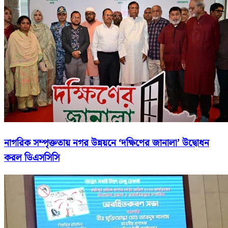
নাগরিক সম্পৃক্ততায় নগর উন্নয়নে ‘দক্ষিণের জানালা’ উদ্বোধন
করল ডিএসসিসি