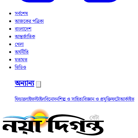
সর্বশেষ
আজকের পত্রিকা
বাংলাদেশ
আন্তর্জাতিক
খেলা
অর্থনীতি
মতামত
ভিডিও
অন্যান্য
ফিচার
লাইফস্টাইল
বিনোদন
শিল্প ও সাহিত্য
বিজ্ঞান ও প্রযুক্তি
ফটো
আর্কাইভ