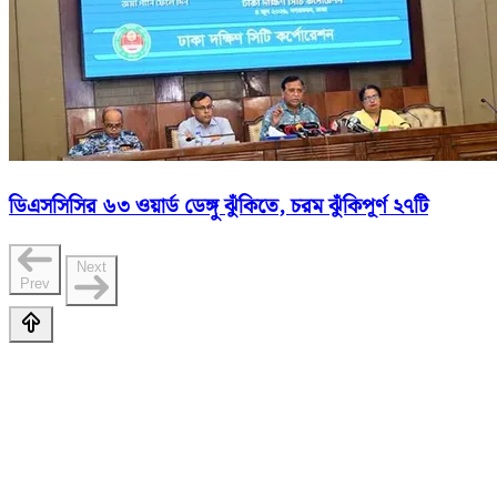
ডিএসসিসির ৬৩ ওয়ার্ড ডেঙ্গু ঝুঁকিতে, চরম ঝুঁকিপূর্ণ ২৭টি
Next
Prev