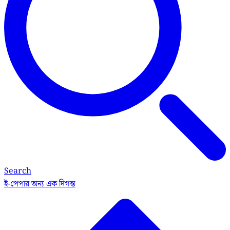
Search
ই-পেপার
অন্য এক দিগন্ত