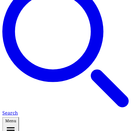
Search
Menu