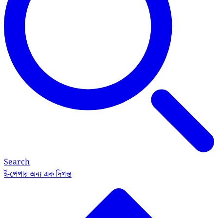
Search
ই-পেপার
অন্য এক দিগন্ত