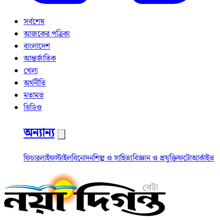
সর্বশেষ
আজকের পত্রিকা
বাংলাদেশ
আন্তর্জাতিক
খেলা
অর্থনীতি
মতামত
ভিডিও
অন্যান্য
ফিচার
লাইফস্টাইল
বিনোদন
শিল্প ও সাহিত্য
বিজ্ঞান ও প্রযুক্তি
ফটো
আর্কাইভ