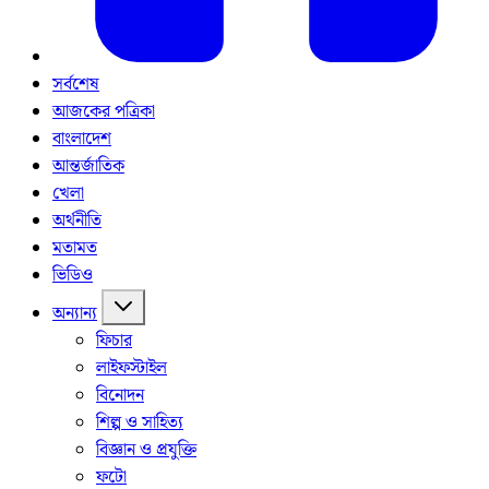
সর্বশেষ
আজকের পত্রিকা
বাংলাদেশ
আন্তর্জাতিক
খেলা
অর্থনীতি
মতামত
ভিডিও
অন্যান্য
ফিচার
লাইফস্টাইল
বিনোদন
শিল্প ও সাহিত্য
বিজ্ঞান ও প্রযুক্তি
ফটো