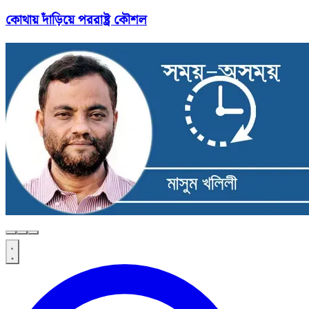
কোথায় দাঁড়িয়ে পররাষ্ট্র কৌশল