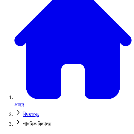
প্রচ্ছদ
বিষয়সমূহ
প্রাথমিক বিদ্যালয়