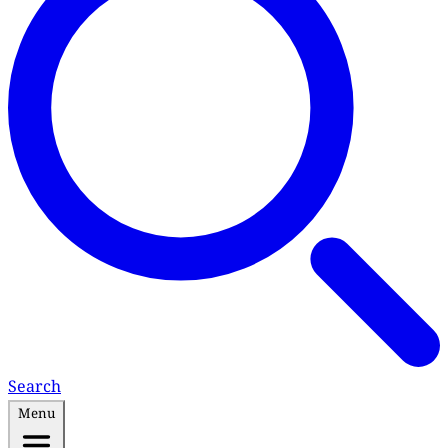
Search
Menu