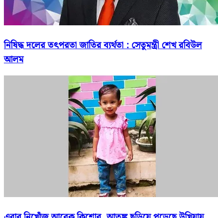
নিষিদ্ধ দলের তৎপরতা জাতির ব্যর্থতা : সেতুমন্ত্রী শেখ রবিউল
আলম
এবার নিখোঁজ আরেক কিশোর, আতঙ্ক ছড়িয়ে পড়েছে উখিয়ায়