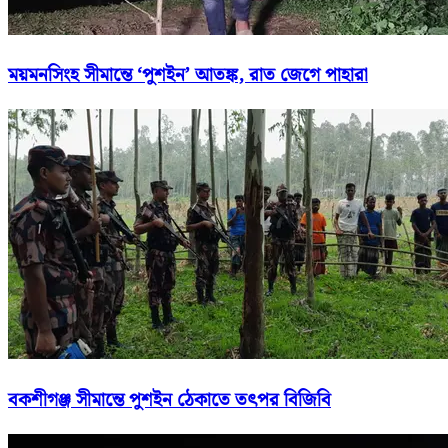
ময়মনসিংহ সীমান্তে ‘পুশইন’ আতঙ্ক, রাত জেগে পাহারা
বকশীগঞ্জ সীমান্তে পুশইন ঠেকাতে তৎপর বিজিবি