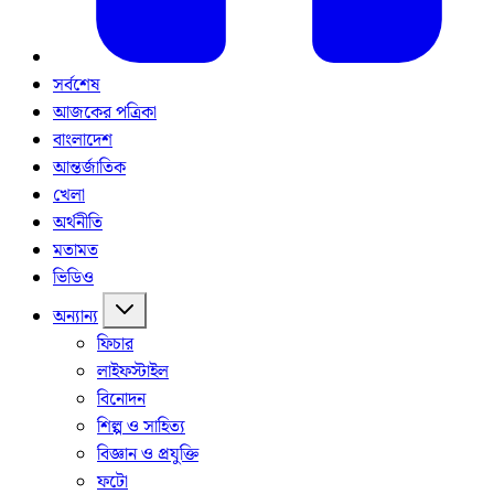
সর্বশেষ
আজকের পত্রিকা
বাংলাদেশ
আন্তর্জাতিক
খেলা
অর্থনীতি
মতামত
ভিডিও
অন্যান্য
ফিচার
লাইফস্টাইল
বিনোদন
শিল্প ও সাহিত্য
বিজ্ঞান ও প্রযুক্তি
ফটো