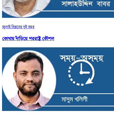
জুলাই বিপ্লবের দুই বছর
কোথায় দাঁড়িয়ে পররাষ্ট্র কৌশল