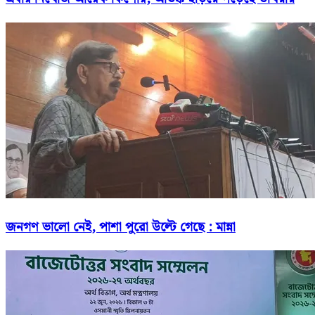
জনগণ ভালো নেই, পাশা পুরো উল্টে গেছে : মান্না