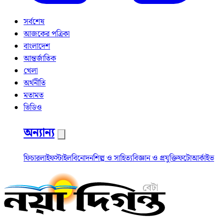
সর্বশেষ
আজকের পত্রিকা
বাংলাদেশ
আন্তর্জাতিক
খেলা
অর্থনীতি
মতামত
ভিডিও
অন্যান্য
ফিচার
লাইফস্টাইল
বিনোদন
শিল্প ও সাহিত্য
বিজ্ঞান ও প্রযুক্তি
ফটো
আর্কাইভ