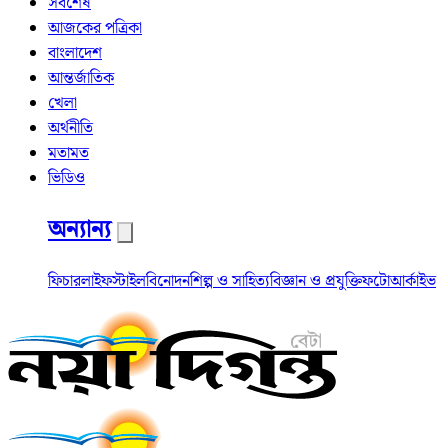
সর্বশেষ
আজকের পত্রিকা
বাংলাদেশ
আন্তর্জাতিক
খেলা
অর্থনীতি
মতামত
ভিডিও
অন্যান্য
ফিচার
লাইফস্টাইল
বিনোদন
শিল্প ও সাহিত্য
বিজ্ঞান ও প্রযুক্তি
ফটো
আর্কাইভ