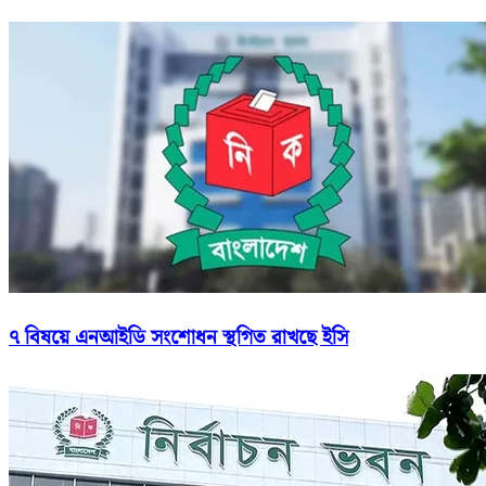
৭ বিষয়ে এনআইডি সংশোধন স্থগিত রাখছে ইসি