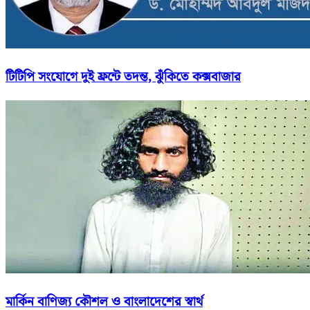
টিটিপি সংযোগে দুই ফ্রন্টে তদন্ত, ঝুঁকিতে কক্সবাজার
মার্কিন বাণিজ্য কৌশল ও বাংলাদেশের স্বার্থ