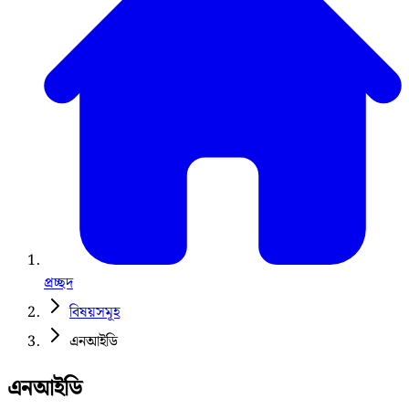
প্রচ্ছদ
বিষয়সমূহ
এনআইডি
এনআইডি