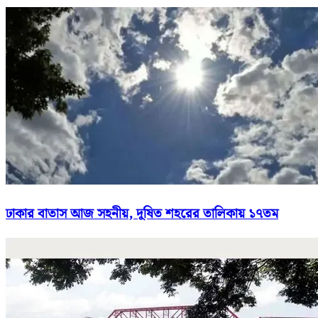
ঢাকার বাতাস আজ সহনীয়, দূষিত শহরের তালিকায় ১৭তম