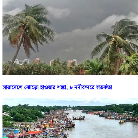
সারাদেশে ঝোড়ো হাওয়ার শঙ্কা, ৮ নদীবন্দরে সতর্কতা