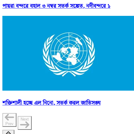
পায়রা বন্দরে বহাল ৩ নম্বর সতর্ক সঙ্কেত, নদীবন্দরে ১
শক্তিশালী হচ্ছে এল নিনো, সতর্ক করল জাতিসঙ্ঘ
Next
Prev