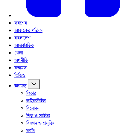
সর্বশেষ
আজকের পত্রিকা
বাংলাদেশ
আন্তর্জাতিক
খেলা
অর্থনীতি
মতামত
ভিডিও
অন্যান্য
ফিচার
লাইফস্টাইল
বিনোদন
শিল্প ও সাহিত্য
বিজ্ঞান ও প্রযুক্তি
ফটো