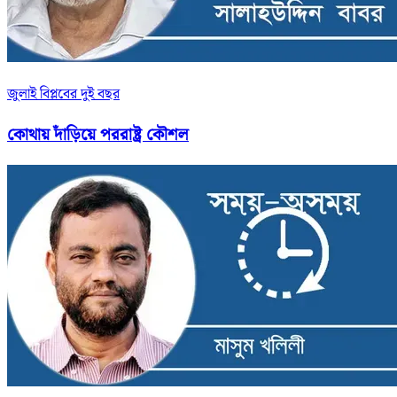
জুলাই বিপ্লবের দুই বছর
কোথায় দাঁড়িয়ে পররাষ্ট্র কৌশল