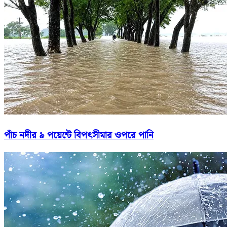
পাঁচ নদীর ৯ পয়েন্টে বিপৎসীমার ওপরে পানি