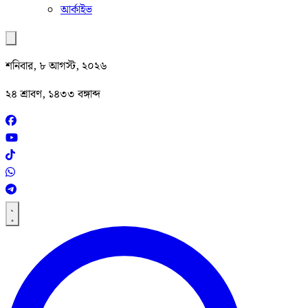
আর্কাইভ
শনিবার, ৮ আগস্ট, ২০২৬
২৪ শ্রাবণ, ১৪৩৩ বঙ্গাব্দ