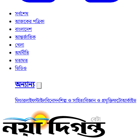
সর্বশেষ
আজকের পত্রিকা
বাংলাদেশ
আন্তর্জাতিক
খেলা
অর্থনীতি
মতামত
ভিডিও
অন্যান্য
ফিচার
লাইফস্টাইল
বিনোদন
শিল্প ও সাহিত্য
বিজ্ঞান ও প্রযুক্তি
ফটো
আর্কাইভ