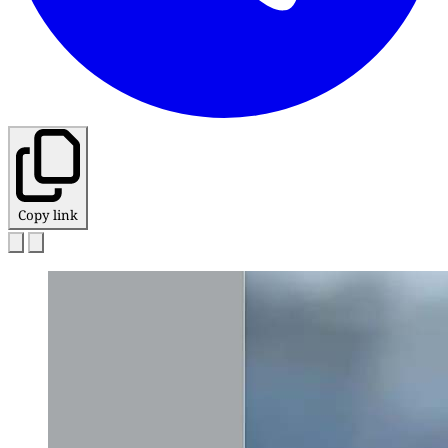
Copy link