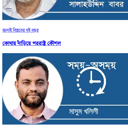
জুলাই বিপ্লবের দুই বছর
কোথায় দাঁড়িয়ে পররাষ্ট্র কৌশল