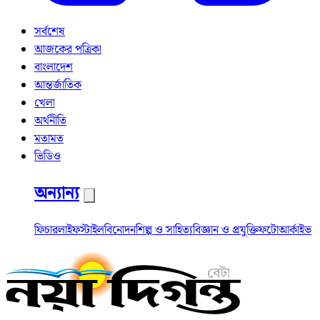
সর্বশেষ
আজকের পত্রিকা
বাংলাদেশ
আন্তর্জাতিক
খেলা
অর্থনীতি
মতামত
ভিডিও
অন্যান্য
ফিচার
লাইফস্টাইল
বিনোদন
শিল্প ও সাহিত্য
বিজ্ঞান ও প্রযুক্তি
ফটো
আর্কাইভ