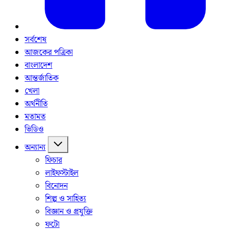
সর্বশেষ
আজকের পত্রিকা
বাংলাদেশ
আন্তর্জাতিক
খেলা
অর্থনীতি
মতামত
ভিডিও
অন্যান্য
ফিচার
লাইফস্টাইল
বিনোদন
শিল্প ও সাহিত্য
বিজ্ঞান ও প্রযুক্তি
ফটো