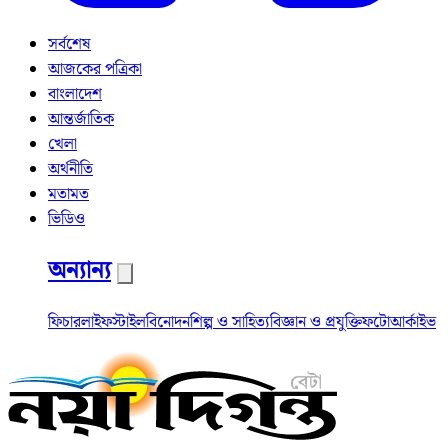
সর্বশেষ
আজকের পত্রিকা
বাংলাদেশ
আন্তর্জাতিক
খেলা
অর্থনীতি
মতামত
ভিডিও
অন্যান্য
ফিচার
লাইফস্টাইল
বিনোদন
শিল্প ও সাহিত্য
বিজ্ঞান ও প্রযুক্তি
ফটো
আর্কাইভ