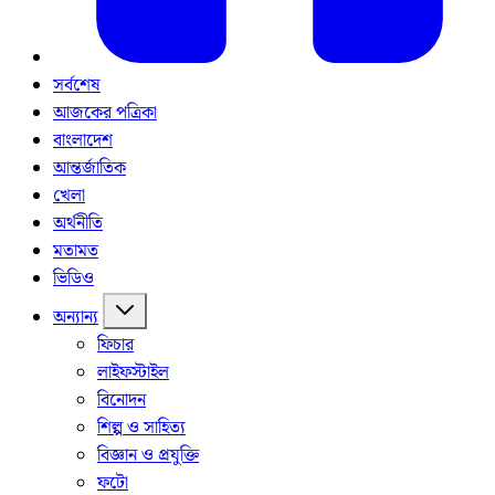
সর্বশেষ
আজকের পত্রিকা
বাংলাদেশ
আন্তর্জাতিক
খেলা
অর্থনীতি
মতামত
ভিডিও
অন্যান্য
ফিচার
লাইফস্টাইল
বিনোদন
শিল্প ও সাহিত্য
বিজ্ঞান ও প্রযুক্তি
ফটো