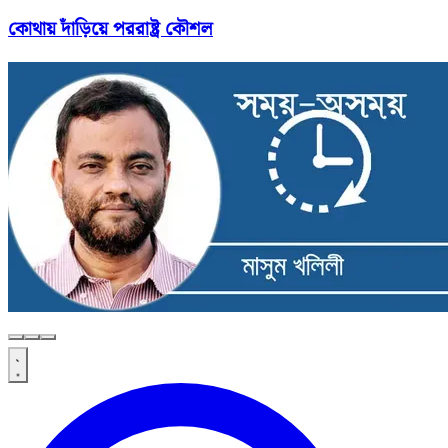
কোথায় দাঁড়িয়ে পররাষ্ট্র কৌশল