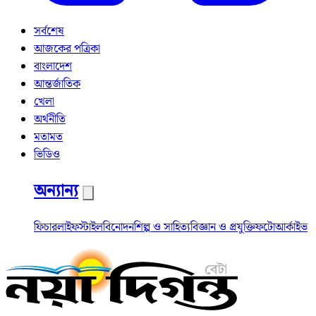
সর্বশেষ
আজকের পত্রিকা
বাংলাদেশ
আন্তর্জাতিক
খেলা
অর্থনীতি
মতামত
ভিডিও
অন্যান্য
ফিচার
লাইফস্টাইল
বিনোদন
শিল্প ও সাহিত্য
বিজ্ঞান ও প্রযুক্তি
ফটো
আর্কাইভ