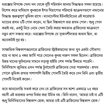
মরক্কোর বিপক্ষে খেলা দল থেকে দুটি পরিবর্তন আনার সিদ্ধান্তও সফল হয়েছে।
বিশেষ করে মাথিয়াস কুনহাকে ইগর থিয়াগোর পরিবর্তে আক্রমণভাগে নামানোর
সিদ্ধান্ত গুরুত্বপূর্ণ ভূমিকা রাখে। ম্যানচেস্টার ইউনাইটেডের এই ফরোয়ার্ড
ম্যাচের প্রথম ২টি গোল করেন, যা ছিল বিশ্বকাপে তার প্রথম গোল। শুধু গোল
করাই নয়, একটু নিচে নেমে খেলা তৈরি করার ক্ষমতাও ব্রাজিলের আক্রমণে
নতুন প্রাণ সঞ্চার করে। মরক্কোর বিপক্ষে যে সৃজনশীলতার অভাব ছিল, তা
অনেকটাই দূর হয়।
সাম্প্রতিক বিশ্বকাপগুলোতে ব্রাজিলের স্ট্রাইকারদের জন্য খুব একটা সৌভাগ্য
বয়ে না আনা ৯ নম্বর জার্সি পরে খেলেও কুনহা দারুণ সফল ছিলেন। ব্রাজিলের
উন্নত মানের ফুটবলের সামনে লড়াকু হাইতি শেষ পর্যন্ত টিকতে পারেনি।
ভিনিসিয়াস জুনিয়র এখন পর্যন্ত টুর্নামেন্টে ব্রাজিলের সেরা পারফর্মার। প্রথম
গোলে ভূমিকা রাখার পাশাপাশি দ্বিতীয় গোলটি তৈরি করে দেন তিনি এবং তৃতীয়
গোলটি নিজেই করেন।
তবে আনচেলত্তি সতর্ক করে দেন যে ব্রাজিলের সব আশা একমাত্র ২৫ বছর
বয়সী এই তারকার ওপর নির্ভর করা উচিত নয়। তিনি বলেন, ‘আমরা চাই না এটি
শুধু ভিনিসিয়াসের বিশ্বকাপ হোক; আমরা চাই এটি ব্রাজিলের বিশ্বকাপ হোক।’