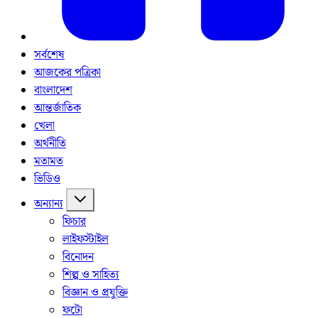
সর্বশেষ
আজকের পত্রিকা
বাংলাদেশ
আন্তর্জাতিক
খেলা
অর্থনীতি
মতামত
ভিডিও
অন্যান্য
ফিচার
লাইফস্টাইল
বিনোদন
শিল্প ও সাহিত্য
বিজ্ঞান ও প্রযুক্তি
ফটো