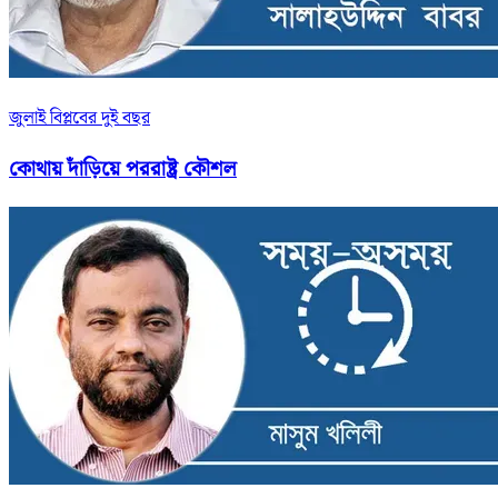
জুলাই বিপ্লবের দুই বছর
কোথায় দাঁড়িয়ে পররাষ্ট্র কৌশল