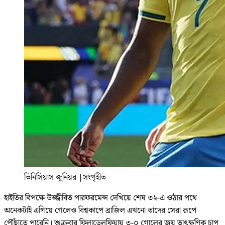
ভিনিসিয়াস জুনিয়র
|
সংগৃহীত
হাইতির বিপক্ষে উজ্জীবিত পারফরমেন্স দেখিয়ে শেষ ৩২-এ ওঠার পথে
অনেকটাই এগিয়ে গেলেও বিশ্বকাপে ব্রাজিল এখনো তাদের সেরা রূপে
পৌঁছাতে পারেনি। শুক্রবার ফিলাডেলফিয়ায় ৩-০ গোলের জয় তাৎক্ষণিক চাপ