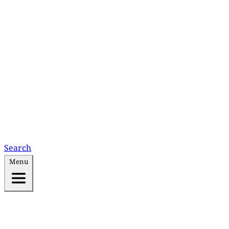
Search
Menu