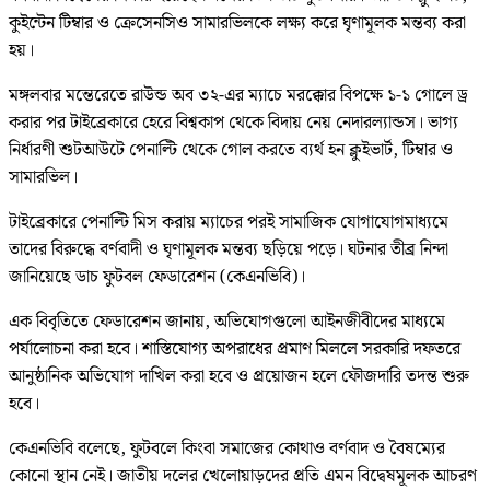
কুইন্টেন টিম্বার ও ক্রেসেনসিও সামারভিলকে লক্ষ্য করে ঘৃণামূলক মন্তব্য করা
হয়।
মঙ্গলবার মন্তেরেতে রাউন্ড অব ৩২-এর ম্যাচে মরক্কোর বিপক্ষে ১-১ গোলে ড্র
করার পর টাইব্রেকারে হেরে বিশ্বকাপ থেকে বিদায় নেয় নেদারল্যান্ডস। ভাগ্য
নির্ধারণী শুটআউটে পেনাল্টি থেকে গোল করতে ব্যর্থ হন ক্লুইভার্ট, টিম্বার ও
সামারভিল।
টাইব্রেকারে পেনাল্টি মিস করায় ম্যাচের পরই সামাজিক যোগাযোগমাধ্যমে
তাদের বিরুদ্ধে বর্ণবাদী ও ঘৃণামূলক মন্তব্য ছড়িয়ে পড়ে। ঘটনার তীব্র নিন্দা
জানিয়েছে ডাচ ফুটবল ফেডারেশন (কেএনভিবি)।
এক বিবৃতিতে ফেডারেশন জানায়, অভিযোগগুলো আইনজীবীদের মাধ্যমে
পর্যালোচনা করা হবে। শাস্তিযোগ্য অপরাধের প্রমাণ মিললে সরকারি দফতরে
আনুষ্ঠানিক অভিযোগ দাখিল করা হবে ও প্রয়োজন হলে ফৌজদারি তদন্ত শুরু
হবে।
কেএনভিবি বলেছে, ফুটবলে কিংবা সমাজের কোথাও বর্ণবাদ ও বৈষম্যের
কোনো স্থান নেই। জাতীয় দলের খেলোয়াড়দের প্রতি এমন বিদ্বেষমূলক আচরণ