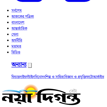
সর্বশেষ
আজকের পত্রিকা
বাংলাদেশ
আন্তর্জাতিক
খেলা
অর্থনীতি
মতামত
ভিডিও
অন্যান্য
ফিচার
লাইফস্টাইল
বিনোদন
শিল্প ও সাহিত্য
বিজ্ঞান ও প্রযুক্তি
ফটো
আর্কাইভ