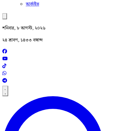
আর্কাইভ
শনিবার, ৮ আগস্ট, ২০২৬
২৪ শ্রাবণ, ১৪৩৩ বঙ্গাব্দ