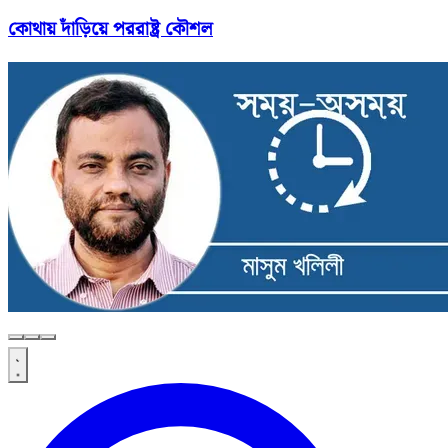
কোথায় দাঁড়িয়ে পররাষ্ট্র কৌশল