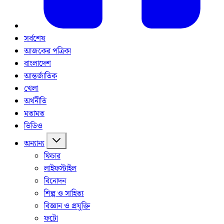
সর্বশেষ
আজকের পত্রিকা
বাংলাদেশ
আন্তর্জাতিক
খেলা
অর্থনীতি
মতামত
ভিডিও
অন্যান্য
ফিচার
লাইফস্টাইল
বিনোদন
শিল্প ও সাহিত্য
বিজ্ঞান ও প্রযুক্তি
ফটো