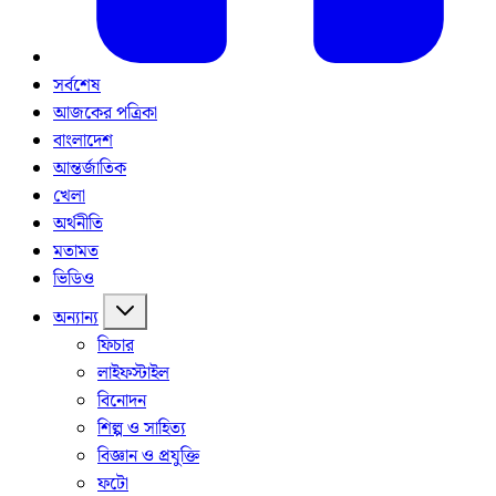
সর্বশেষ
আজকের পত্রিকা
বাংলাদেশ
আন্তর্জাতিক
খেলা
অর্থনীতি
মতামত
ভিডিও
অন্যান্য
ফিচার
লাইফস্টাইল
বিনোদন
শিল্প ও সাহিত্য
বিজ্ঞান ও প্রযুক্তি
ফটো