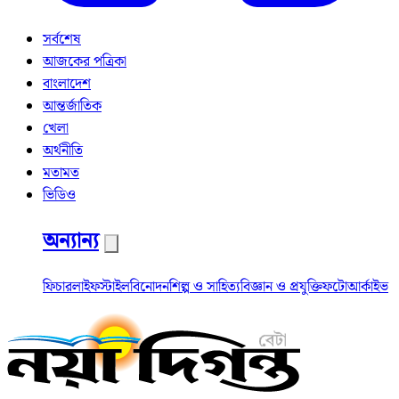
সর্বশেষ
আজকের পত্রিকা
বাংলাদেশ
আন্তর্জাতিক
খেলা
অর্থনীতি
মতামত
ভিডিও
অন্যান্য
ফিচার
লাইফস্টাইল
বিনোদন
শিল্প ও সাহিত্য
বিজ্ঞান ও প্রযুক্তি
ফটো
আর্কাইভ