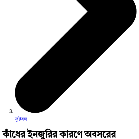
ফুটবল
কাঁধের ইনজুরির কারণে অবসরের