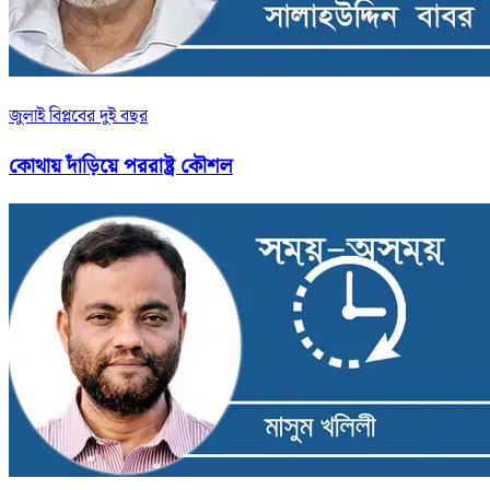
জুলাই বিপ্লবের দুই বছর
কোথায় দাঁড়িয়ে পররাষ্ট্র কৌশল