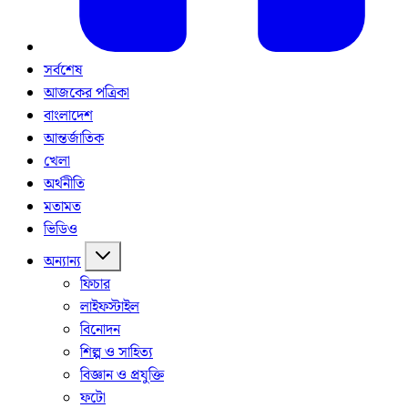
সর্বশেষ
আজকের পত্রিকা
বাংলাদেশ
আন্তর্জাতিক
খেলা
অর্থনীতি
মতামত
ভিডিও
অন্যান্য
ফিচার
লাইফস্টাইল
বিনোদন
শিল্প ও সাহিত্য
বিজ্ঞান ও প্রযুক্তি
ফটো