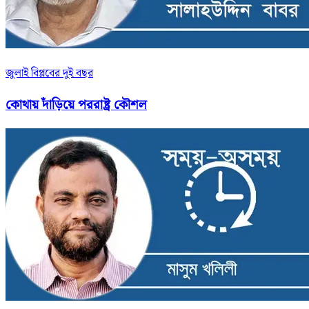
জুলাই বিপ্লবের দুই বছর
কোথায় দাঁড়িয়ে পররাষ্ট্র কৌশল