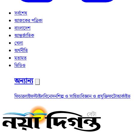
সর্বশেষ
আজকের পত্রিকা
বাংলাদেশ
আন্তর্জাতিক
খেলা
অর্থনীতি
মতামত
ভিডিও
অন্যান্য
ফিচার
লাইফস্টাইল
বিনোদন
শিল্প ও সাহিত্য
বিজ্ঞান ও প্রযুক্তি
ফটো
আর্কাইভ