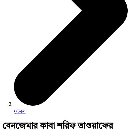
ফুটবল
বেনজেমার কাবা শরিফ তাওয়াফের