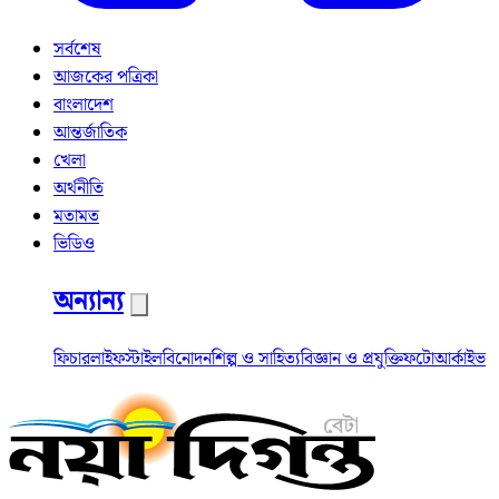
সর্বশেষ
আজকের পত্রিকা
বাংলাদেশ
আন্তর্জাতিক
খেলা
অর্থনীতি
মতামত
ভিডিও
অন্যান্য
ফিচার
লাইফস্টাইল
বিনোদন
শিল্প ও সাহিত্য
বিজ্ঞান ও প্রযুক্তি
ফটো
আর্কাইভ