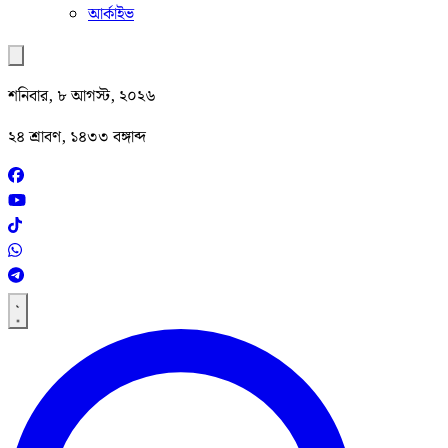
আর্কাইভ
শনিবার, ৮ আগস্ট, ২০২৬
২৪ শ্রাবণ, ১৪৩৩ বঙ্গাব্দ