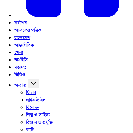
সর্বশেষ
আজকের পত্রিকা
বাংলাদেশ
আন্তর্জাতিক
খেলা
অর্থনীতি
মতামত
ভিডিও
অন্যান্য
ফিচার
লাইফস্টাইল
বিনোদন
শিল্প ও সাহিত্য
বিজ্ঞান ও প্রযুক্তি
ফটো