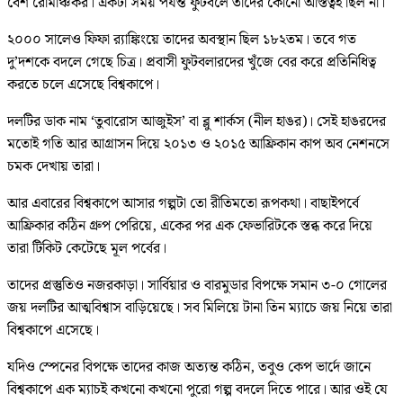
বেশ রোমাঞ্চকর। একটা সময় পর্যন্ত ফুটবলে তাদের কোনো অস্তিত্বই ছিল না।
২০০০ সালেও ফিফা র‍্যাঙ্কিংয়ে তাদের অবস্থান ছিল ১৮২তম। তবে গত
দু’দশকে বদলে গেছে চিত্র। প্রবাসী ফুটবলারদের খুঁজে বের করে প্রতিনিধিত্ব
করতে চলে এসেছে বিশ্বকাপে।
দলটির ডাক নাম ‘তুবারোস আজুইস’ বা ব্লু শার্কস (নীল হাঙর)। সেই হাঙরদের
মতোই গতি আর আগ্রাসন দিয়ে ২০১৩ ও ২০১৫ আফ্রিকান কাপ অব নেশনসে
চমক দেখায় তারা।
আর এবারের বিশ্বকাপে আসার গল্পটা তো রীতিমতো রূপকথা। বাছাইপর্বে
আফ্রিকার কঠিন গ্রুপ পেরিয়ে, একের পর এক ফেভারিটকে স্তব্ধ করে দিয়ে
তারা টিকিট কেটেছে মূল পর্বের।
তাদের প্রস্তুতিও নজরকাড়া। সার্বিয়ার ও বারমুডার বিপক্ষে সমান ৩-০ গোলের
জয় দলটির আত্মবিশ্বাস বাড়িয়েছে। সব মিলিয়ে টানা তিন ম্যাচে জয় নিয়ে তারা
বিশ্বকাপে এসেছে।
যদিও স্পেনের বিপক্ষে তাদের কাজ অত্যন্ত কঠিন, তবুও কেপ ভার্দে জানে
বিশ্বকাপে এক ম্যাচই কখনো কখনো পুরো গল্প বদলে দিতে পারে। আর ওই যে