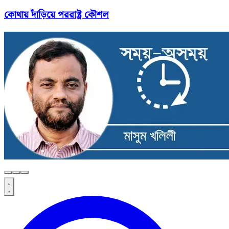
কোথায় দাঁড়িয়ে পররাষ্ট্র কৌশল