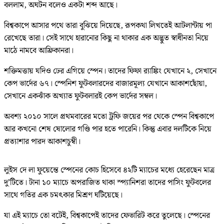
বললাম, অঘটন বলেও একটা শব্দ আছে।
বিশ্বকাপে আসার পথে তারা বুঝিয়ে দিয়েছে, রূপকথা লিখতেই আটলান্টায় পা
রেখেছে তারা। সেই সাথে হারানোর কিছু না থাকার এক অদ্ভুত স্বাধীনতা নিয়ে
মাঠে নামবে আফ্রিকানরা।
শক্তিমত্তায় যদিও ঢের এগিয়ে স্পেন। তাদের ফিফা র‌্যাঙ্কিং যেখানে ২, সেখানে
কেপ ভার্দের ৬৭। স্পেনিশ ফুটবলারদের বাজারমূল্য যেখানে আকাশছোঁয়া,
সেখানে একঝাঁক অখ্যাত ফুটবলারই কেপ ভার্দের সম্বল।
অবশ্য ২০১০ সালে প্রথমবারের মতো ট্রফি জয়ের পর থেকে স্পেন বিশ্বকাপে
আর কখনো শেষ ষোলোর গণ্ডি পার হতে পারেনি। কিন্তু এবার দলটিকে নিয়ে
প্রত্যাশার পারদ আকাশচুম্বী।
লুইস দে লা ফুয়েন্তে স্পেনের কোচ হিসেবে ৪২টি ম্যাচের মধ্যে হেরেছেন মাত্র
দু’টিতে। টানা ১০ ম্যাচে অপরাজিত থাকা স্প্যানিশরা তাদের পাসিং ফুটবলের
সাথে গতির এক চমৎকার মিশ্রণ ঘটিয়েছে।
যা এই ম্যাচে তো বটেই, বিশ্বকাপেই তাদের ফেভারিট করে তুলেছে। স্পেনের