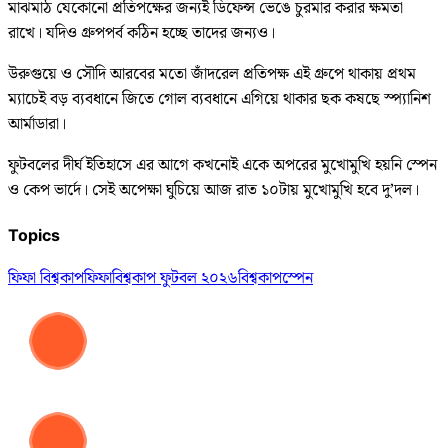
মাঝমাঠ যেকোনো প্রতিপক্ষের জন্যই ডিফেন্স ভেঙে চুরমার করার ক্ষমতা
রাখে। যদিও গ্রুপপর্ব কঠিন হচ্ছে তাদের জন্যও।
উরুগুয়ে ও সৌদি আরবের মতো জাঁদরেল প্রতিপক্ষ এই গ্রুপে থাকায় প্রথম
ম্যাচেই বড় ব্যবধানে জিতে গোল ব্যবধানে এগিয়ে থাকার ছক কষছে স্প্যানিশ
আর্মাডারা।
ফুটবলের দীর্ঘ ইতিহাসে এর আগে কখনোই একে অপরের মুখোমুখি হয়নি স্পেন
ও কেপ ভার্দে। সেই অপেক্ষা ঘুচিয়ে আজ রাত ১০টায় মুখোমুখি হবে দু’দল।
Topics
ফিফা বিশ্বকাপ
ফিফা
বিশ্বকাপ ফুটবল ২০২৬
বিশ্বকাপ
স্পেন