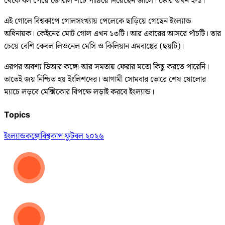
থেকে বল পেয়ে জোরাল শটে পাঠিয়ে দিয়েছেন জালে। স্কোর তখন ২-১।
এই গোলে বিশ্বকাপে গোলসংখ্যায় পেলেকে ছাড়িয়ে গেছেন ইংল্যান্ড
অধিনায়ক। কেইনের মোট গোল এখন ১৩টি। আর এবারের আসরে পাঁচটি। তার
চেয়ে বেশি কেবল লিওনেল মেসি ও কিলিয়ান এমবাপ্পের (ছয়টি)।
এরপর অবশ্য ডিআর কঙ্গো আর সমতায় ফেরার মতো কিছু করতে পারেনি।
তাতেই জয় নিশ্চিত হয় ইংলিশদের। আগামী সোমবার ভোরে শেষ ষোলোর
ম্যাচে লড়বে মেক্সিকোর বিপক্ষে লড়াই করবে ইংল্যান্ড।
Topics
ইংল্যান্ড
কঙ্গো
বিশ্বকাপ ফুটবল ২০২৬