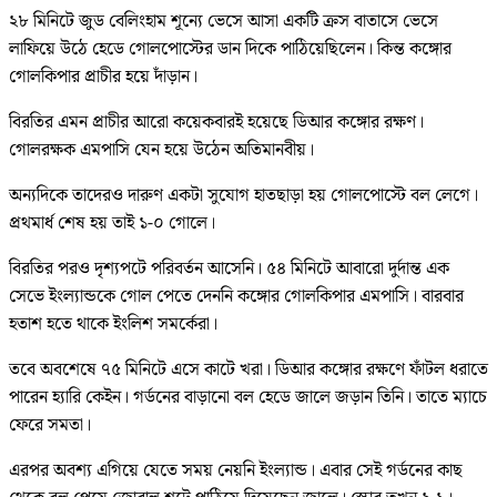
২৮ মিনিটে জুড বেলিংহাম শূন্যে ভেসে আসা একটি ক্রস বাতাসে ভেসে
লাফিয়ে উঠে হেডে গোলপোস্টের ডান দিকে পাঠিয়েছিলেন। কিন্ত কঙ্গোর
গোলকিপার প্রাচীর হয়ে দাঁড়ান।
বিরতির এমন প্রাচীর আরো কয়েকবারই হয়েছে ডিআর কঙ্গোর রক্ষণ।
গোলরক্ষক এমপাসি যেন হয়ে উঠেন অতিমানবীয়।
অন্যদিকে তাদেরও দারুণ একটা সুযোগ হাতছাড়া হয় গোলপোস্টে বল লেগে।
প্রথমার্ধ শেষ হয় তাই ১-০ গোলে।
বিরতির পরও দৃশ্যপটে পরিবর্তন আসেনি। ৫৪ মিনিটে আবারো দুর্দান্ত এক
সেভে ইংল্যান্ডকে গোল পেতে দেননি কঙ্গোর গোলকিপার এমপাসি। বারবার
হতাশ হতে থাকে ইংলিশ সমর্কেরা।
তবে অবশেষে ৭৫ মিনিটে এসে কাটে খরা। ডিআর কঙ্গোর রক্ষণে ফাঁটল ধরাতে
পারেন হ্যারি কেইন। গর্ডনের বাড়ানো বল হেডে জালে জড়ান তিনি। তাতে ম্যাচে
ফেরে সমতা।
এরপর অবশ্য এগিয়ে যেতে সময় নেয়নি ইংল্যান্ড। এবার সেই গর্ডনের কাছ