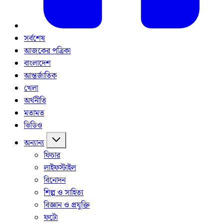
সর্বশেষ
আজকের পত্রিকা
বাংলাদেশ
আন্তর্জাতিক
খেলা
অর্থনীতি
মতামত
ভিডিও
অন্যান্য
ফিচার
লাইফস্টাইল
বিনোদন
শিল্প ও সাহিত্য
বিজ্ঞান ও প্রযুক্তি
ফটো