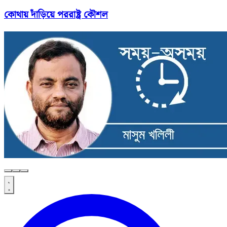
কোথায় দাঁড়িয়ে পররাষ্ট্র কৌশল