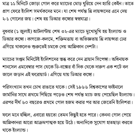
মাত্র ১১ মিনিটে জোড়া গোল করে ম্যাচের মোড় ঘুরিয়ে দেন হ্যারি কেইন। তাতে
প্রাণ ফেরে ইংলিশ সমর্থকদের মনে। যা শেষ পর্যন্ত থ্রি লায়ন্সদের এনে দেয়
২-১ গোলের জয়। শেষ হয় ডিআর কঙ্গোর স্বপ্নযাত্রা।
বুধবার (১ জুলাই) আটলান্টায় শেষ ৩২-এর ম্যাচে মুখোমুখি হয় ইংল্যান্ড ও
ডিআর কঙ্গো। কাগজে-কলমে, শক্তিমত্তায় বা অভিজ্ঞতায় থ্রি লায়ন্সরা ঢের
এগিয়ে থাকলেও শুরুতেই চমকে দেয় আফ্রিকান দেশটা।
ম্যাচের সপ্তম মিনিটেই ইংলিশদের স্তব্ধ করে দেন ব্রায়ান সিপেঙ্গা। অধিনায়ক
শানসেল এমবেম্বার পাস থেকে ডি-বক্সের বাঁ দিক থেকে দারুণ এক শটে বল
জালে জড়ান এই ফরোয়ার্ড। এগিয়ে যায় ডিআর কঙ্গো।
পরিসংখ্যান তখন চোখ রাঙাতে থাকে। সেই ১৯৬৬ বিশ্বকাপের ফাইনালে
জার্মানির সাথে প্রথমে পিছিয়ে পড়েও শেষ পর্যন্ত ম্যাচ জয় পেয়েছিল ইংল্যান্ড।
এরপর দীর্ঘ ৬০ বছরেও প্রথমে গোল হজম করার পর আর জেতেনি ইংলিশরা।
ফলে মনে হচ্ছিল, এবারো হয়তো তেমন কিছুই হতে পারে। কেননা গোল পেয়ে
আফ্রিকানরা আরো আক্রমণাত্মক হয়ে উঠে। অন্যদিকে সুযোগ হাতছাড়া করতে
থাকে ইংল্যান্ড।