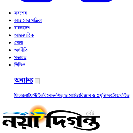
সর্বশেষ
আজকের পত্রিকা
বাংলাদেশ
আন্তর্জাতিক
খেলা
অর্থনীতি
মতামত
ভিডিও
অন্যান্য
ফিচার
লাইফস্টাইল
বিনোদন
শিল্প ও সাহিত্য
বিজ্ঞান ও প্রযুক্তি
ফটো
আর্কাইভ