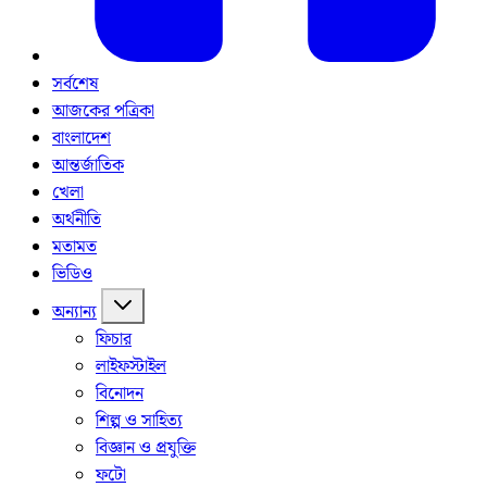
সর্বশেষ
আজকের পত্রিকা
বাংলাদেশ
আন্তর্জাতিক
খেলা
অর্থনীতি
মতামত
ভিডিও
অন্যান্য
ফিচার
লাইফস্টাইল
বিনোদন
শিল্প ও সাহিত্য
বিজ্ঞান ও প্রযুক্তি
ফটো