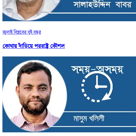
জুলাই বিপ্লবের দুই বছর
কোথায় দাঁড়িয়ে পররাষ্ট্র কৌশল