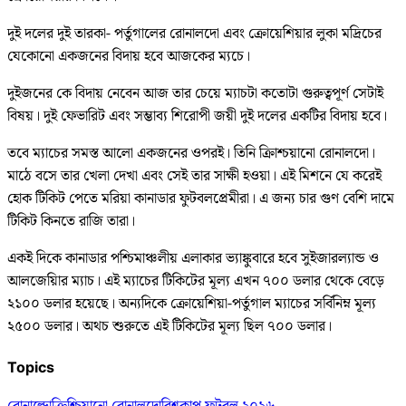
দুই দলের দুই তারকা- পর্তুগালের রোনালদো এবং ক্রোয়েশিয়ার লুকা মদ্রিচের
যেকোনো একজনের বিদায় হবে আজকের ম্যচে।
দুইজনের কে বিদায় নেবেন আজ তার চেয়ে ম্যাচটা কতোটা গুরুত্বপূর্ণ সেটাই
বিষয়। দুই ফেভারিট এবং সম্ভাব্য শিরোপী জয়ী দুই দলের একটির বিদায় হবে।
তবে ম্যাচের সমস্ত আলো একজনের ওপরই। তিনি ক্রিাশ্চয়ানো রোনালদো।
মাঠে বসে তার খেলা দেখা এবং সেই তার সাক্ষী হওয়া। এই মিশনে যে করেই
হোক টিকিট পেতে মরিয়া কানাডার ফুটবলপ্রেমীরা। এ জন্য চার গুণ বেশি দামে
টিকিট কিনতে রাজি তারা।
একই দিকে কানাডার পশ্চিমাঞ্চলীয় এলাকার ভ্যাঙ্কুবারে হবে সুইজারল্যান্ড ও
আলজেয়িার ম্যাচ। এই ম্যাচের টিকিটের মূল্য এখন ৭০০ ডলার থেকে বেড়ে
২১০০ ডলার হয়েছে। অন্যদিকে ক্রোয়েশিয়া-পর্তুগাল ম্যাচের সর্বিনিম্ন মূল্য
২৫০০ ডলার। অথচ শুরুতে এই টিকিটের মূল্য ছিল ৭০০ ডলার।
Topics