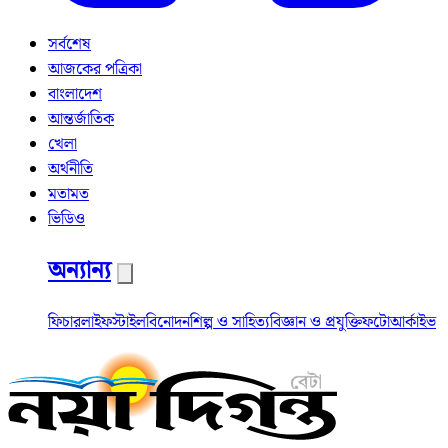
সর্বশেষ
আজকের পত্রিকা
বাংলাদেশ
আন্তর্জাতিক
খেলা
অর্থনীতি
মতামত
ভিডিও
অন্যান্য
ফিচার
লাইফস্টাইল
বিনোদন
শিল্প ও সাহিত্য
বিজ্ঞান ও প্রযুক্তি
ফটো
আর্কাইভ