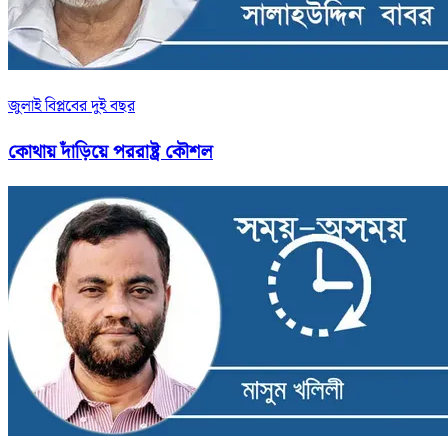
জুলাই বিপ্লবের দুই বছর
কোথায় দাঁড়িয়ে পররাষ্ট্র কৌশল