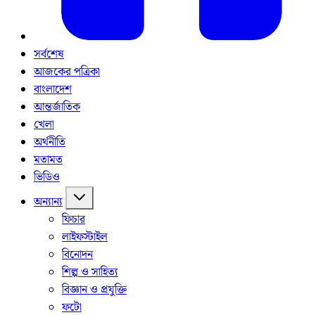
সর্বশেষ
আজকের পত্রিকা
বাংলাদেশ
আন্তর্জাতিক
খেলা
অর্থনীতি
মতামত
ভিডিও
অন্যান্য
ফিচার
লাইফস্টাইল
বিনোদন
শিল্প ও সাহিত্য
বিজ্ঞান ও প্রযুক্তি
ফটো