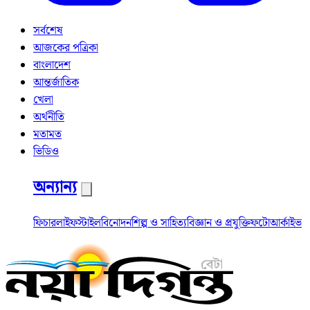
সর্বশেষ
আজকের পত্রিকা
বাংলাদেশ
আন্তর্জাতিক
খেলা
অর্থনীতি
মতামত
ভিডিও
অন্যান্য
ফিচার
লাইফস্টাইল
বিনোদন
শিল্প ও সাহিত্য
বিজ্ঞান ও প্রযুক্তি
ফটো
আর্কাইভ