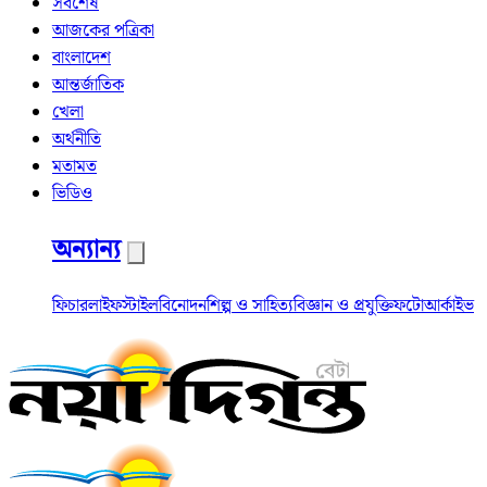
সর্বশেষ
আজকের পত্রিকা
বাংলাদেশ
আন্তর্জাতিক
খেলা
অর্থনীতি
মতামত
ভিডিও
অন্যান্য
ফিচার
লাইফস্টাইল
বিনোদন
শিল্প ও সাহিত্য
বিজ্ঞান ও প্রযুক্তি
ফটো
আর্কাইভ