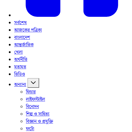
সর্বশেষ
আজকের পত্রিকা
বাংলাদেশ
আন্তর্জাতিক
খেলা
অর্থনীতি
মতামত
ভিডিও
অন্যান্য
ফিচার
লাইফস্টাইল
বিনোদন
শিল্প ও সাহিত্য
বিজ্ঞান ও প্রযুক্তি
ফটো