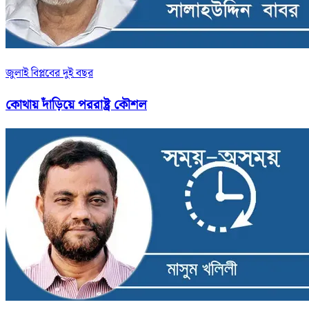
জুলাই বিপ্লবের দুই বছর
কোথায় দাঁড়িয়ে পররাষ্ট্র কৌশল