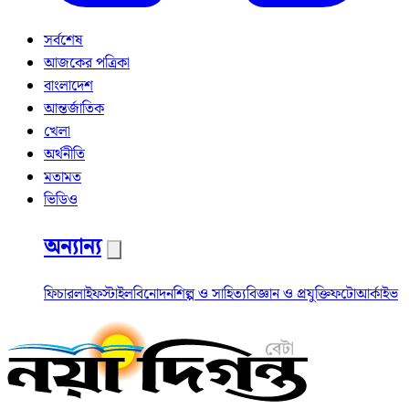
সর্বশেষ
আজকের পত্রিকা
বাংলাদেশ
আন্তর্জাতিক
খেলা
অর্থনীতি
মতামত
ভিডিও
অন্যান্য
ফিচার
লাইফস্টাইল
বিনোদন
শিল্প ও সাহিত্য
বিজ্ঞান ও প্রযুক্তি
ফটো
আর্কাইভ