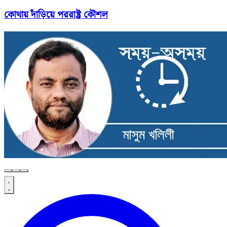
কোথায় দাঁড়িয়ে পররাষ্ট্র কৌশল