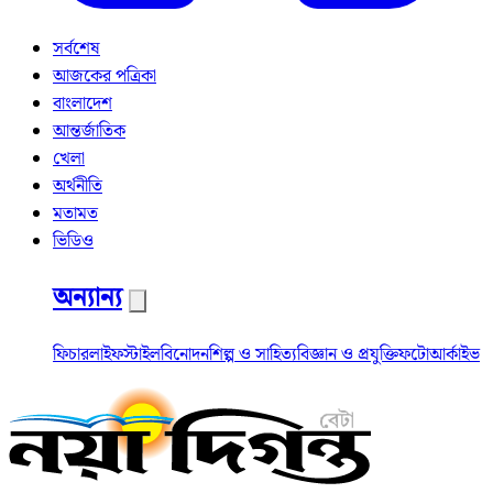
সর্বশেষ
আজকের পত্রিকা
বাংলাদেশ
আন্তর্জাতিক
খেলা
অর্থনীতি
মতামত
ভিডিও
অন্যান্য
ফিচার
লাইফস্টাইল
বিনোদন
শিল্প ও সাহিত্য
বিজ্ঞান ও প্রযুক্তি
ফটো
আর্কাইভ