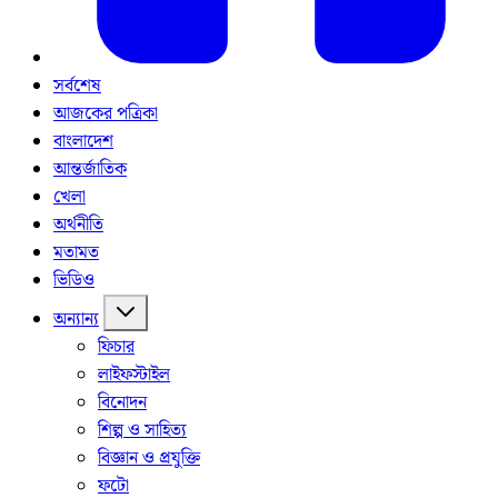
সর্বশেষ
আজকের পত্রিকা
বাংলাদেশ
আন্তর্জাতিক
খেলা
অর্থনীতি
মতামত
ভিডিও
অন্যান্য
ফিচার
লাইফস্টাইল
বিনোদন
শিল্প ও সাহিত্য
বিজ্ঞান ও প্রযুক্তি
ফটো