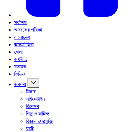
সর্বশেষ
আজকের পত্রিকা
বাংলাদেশ
আন্তর্জাতিক
খেলা
অর্থনীতি
মতামত
ভিডিও
অন্যান্য
ফিচার
লাইফস্টাইল
বিনোদন
শিল্প ও সাহিত্য
বিজ্ঞান ও প্রযুক্তি
ফটো