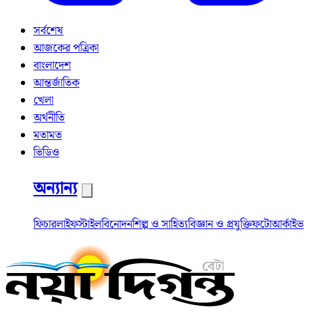
সর্বশেষ
আজকের পত্রিকা
বাংলাদেশ
আন্তর্জাতিক
খেলা
অর্থনীতি
মতামত
ভিডিও
অন্যান্য
ফিচার
লাইফস্টাইল
বিনোদন
শিল্প ও সাহিত্য
বিজ্ঞান ও প্রযুক্তি
ফটো
আর্কাইভ