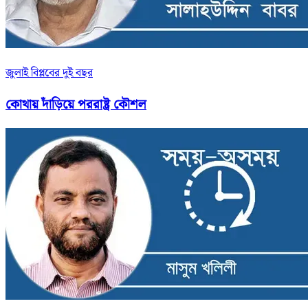
জুলাই বিপ্লবের দুই বছর
কোথায় দাঁড়িয়ে পররাষ্ট্র কৌশল