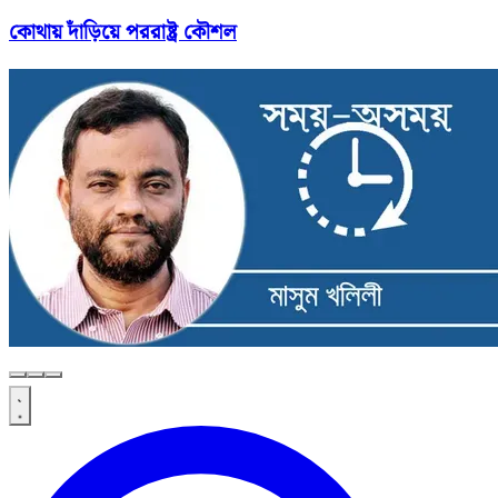
কোথায় দাঁড়িয়ে পররাষ্ট্র কৌশল