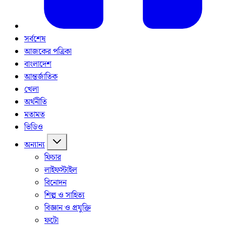
সর্বশেষ
আজকের পত্রিকা
বাংলাদেশ
আন্তর্জাতিক
খেলা
অর্থনীতি
মতামত
ভিডিও
অন্যান্য
ফিচার
লাইফস্টাইল
বিনোদন
শিল্প ও সাহিত্য
বিজ্ঞান ও প্রযুক্তি
ফটো