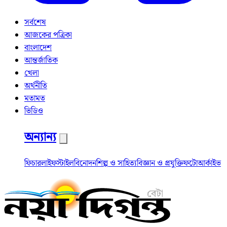
সর্বশেষ
আজকের পত্রিকা
বাংলাদেশ
আন্তর্জাতিক
খেলা
অর্থনীতি
মতামত
ভিডিও
অন্যান্য
ফিচার
লাইফস্টাইল
বিনোদন
শিল্প ও সাহিত্য
বিজ্ঞান ও প্রযুক্তি
ফটো
আর্কাইভ