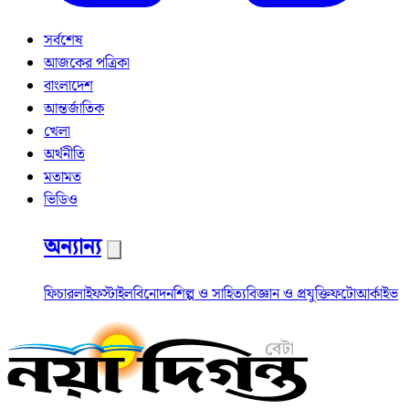
সর্বশেষ
আজকের পত্রিকা
বাংলাদেশ
আন্তর্জাতিক
খেলা
অর্থনীতি
মতামত
ভিডিও
অন্যান্য
ফিচার
লাইফস্টাইল
বিনোদন
শিল্প ও সাহিত্য
বিজ্ঞান ও প্রযুক্তি
ফটো
আর্কাইভ