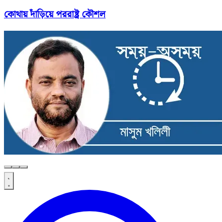
কোথায় দাঁড়িয়ে পররাষ্ট্র কৌশল