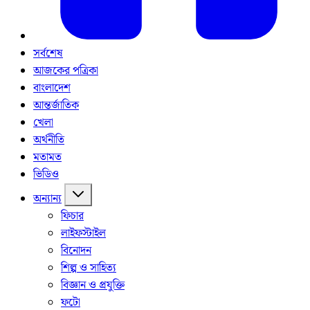
সর্বশেষ
আজকের পত্রিকা
বাংলাদেশ
আন্তর্জাতিক
খেলা
অর্থনীতি
মতামত
ভিডিও
অন্যান্য
ফিচার
লাইফস্টাইল
বিনোদন
শিল্প ও সাহিত্য
বিজ্ঞান ও প্রযুক্তি
ফটো