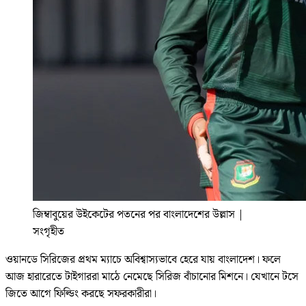
জিম্বাবুয়ের উইকেটের পতনের পর বাংলাদেশের উল্লাস
|
সংগৃহীত
ওয়ানডে সিরিজের প্রথম ম্যাচে অবিশ্বাস্যভাবে হেরে যায় বাংলাদেশ। ফলে
আজ হারারেতে টাইগাররা মাঠে নেমেছে সিরিজ বাঁচানোর মিশনে। যেখানে টসে
জিতে আগে ফিল্ডিং করছে সফরকারীরা।