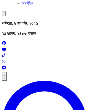
আর্কাইভ
শনিবার, ৮ আগস্ট, ২০২৬
২৪ শ্রাবণ, ১৪৩৩ বঙ্গাব্দ