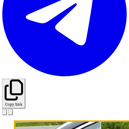
Copy link