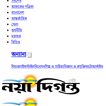
সর্বশেষ
আজকের পত্রিকা
বাংলাদেশ
আন্তর্জাতিক
খেলা
অর্থনীতি
মতামত
ভিডিও
অন্যান্য
ফিচার
লাইফস্টাইল
বিনোদন
শিল্প ও সাহিত্য
বিজ্ঞান ও প্রযুক্তি
ফটো
আর্কাইভ