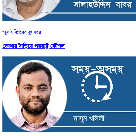
জুলাই বিপ্লবের দুই বছর
কোথায় দাঁড়িয়ে পররাষ্ট্র কৌশল