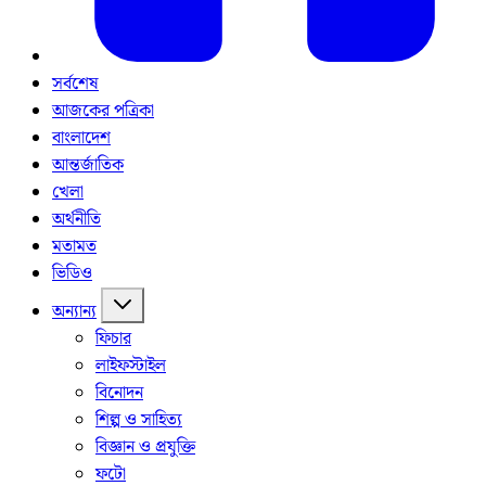
সর্বশেষ
আজকের পত্রিকা
বাংলাদেশ
আন্তর্জাতিক
খেলা
অর্থনীতি
মতামত
ভিডিও
অন্যান্য
ফিচার
লাইফস্টাইল
বিনোদন
শিল্প ও সাহিত্য
বিজ্ঞান ও প্রযুক্তি
ফটো