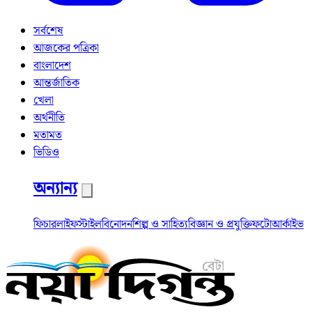
সর্বশেষ
আজকের পত্রিকা
বাংলাদেশ
আন্তর্জাতিক
খেলা
অর্থনীতি
মতামত
ভিডিও
অন্যান্য
ফিচার
লাইফস্টাইল
বিনোদন
শিল্প ও সাহিত্য
বিজ্ঞান ও প্রযুক্তি
ফটো
আর্কাইভ