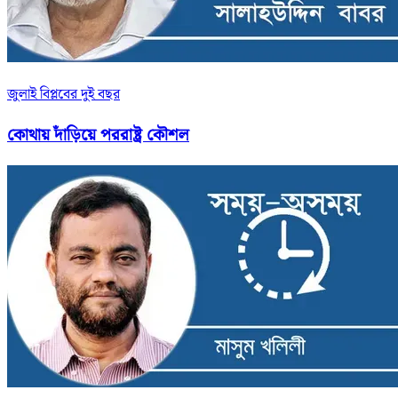
জুলাই বিপ্লবের দুই বছর
কোথায় দাঁড়িয়ে পররাষ্ট্র কৌশল