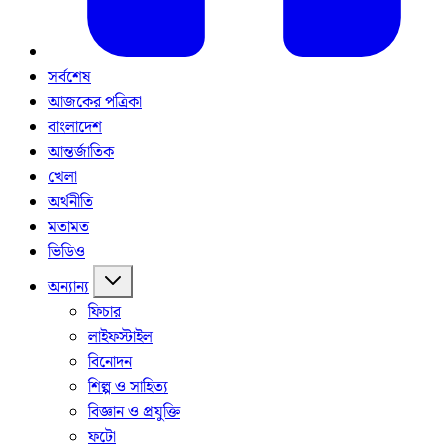
সর্বশেষ
আজকের পত্রিকা
বাংলাদেশ
আন্তর্জাতিক
খেলা
অর্থনীতি
মতামত
ভিডিও
অন্যান্য
ফিচার
লাইফস্টাইল
বিনোদন
শিল্প ও সাহিত্য
বিজ্ঞান ও প্রযুক্তি
ফটো