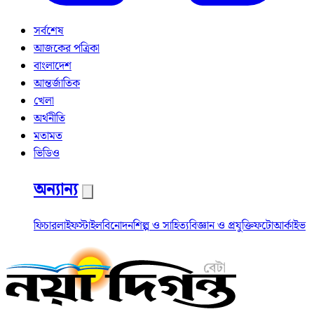
সর্বশেষ
আজকের পত্রিকা
বাংলাদেশ
আন্তর্জাতিক
খেলা
অর্থনীতি
মতামত
ভিডিও
অন্যান্য
ফিচার
লাইফস্টাইল
বিনোদন
শিল্প ও সাহিত্য
বিজ্ঞান ও প্রযুক্তি
ফটো
আর্কাইভ