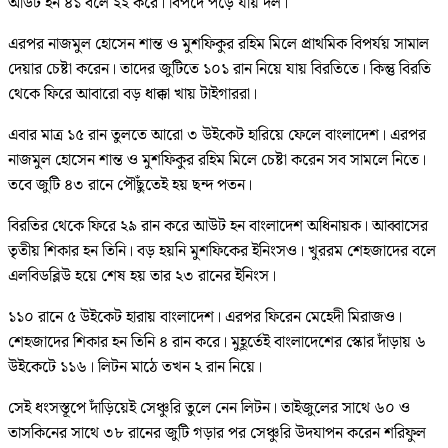
আউট হন ৪১ বলে ২২ করে। বিপদে পড়ে যায় দল।
এরপর নাজমুল হোসেন শান্ত ও মুশফিকুর রহিম মিলে প্রাথমিক বিপর্যয় সামাল
দেয়ার চেষ্টা করেন। তাদের জুটিতে ১০১ রান নিয়ে যায় বিরতিতে। কিন্তু বিরতি
থেকে ফিরে আবারো বড় ধাক্কা খায় টাইগাররা।
এবার মাত্র ১৫ রান তুলতে আরো ৩ উইকেট হারিয়ে ফেলে বাংলাদেশ। এরপর
নাজমুল হোসেন শান্ত ও মুশফিকুর রহিম মিলে চেষ্টা করেন সব সামলে নিতে।
তবে জুটি ৪৩ রানে পৌঁছুতেই হয় ছন্দ পতন।
বিরতির থেকে ফিরে ২৯ রান করে আউট হন বাংলাদেশ অধিনায়ক। আব্বাসের
তৃতীয় শিকার হন তিনি। বড় হয়নি মুশফিকের ইনিংসও। খুররম শেহজাদের বলে
এলবিডব্লিউ হয়ে শেষ হয় তার ২৩ রানের ইনিংস।
১১০ রানে ৫ উইকেট হারায় বাংলাদেশ। এরপর ফিরেন মেহেদী মিরাজও।
শেহজাদের শিকার হন তিনি ৪ রান করে। মুহূর্তেই বাংলাদেশের স্কোর দাঁড়ায় ৬
উইকেটে ১১৬। লিটন মাঠে তখন ২ রান নিয়ে।
সেই ধংসস্তূপে দাঁড়িয়েই সেঞ্চুরি তুলে নেন লিটন। তাইজুলের সাথে ৬০ ও
তাসকিনের সাথে ৩৮ রানের জুটি গড়ার পর সেঞ্চুরি উদযাপন করেন শরিফুল