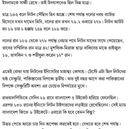
ইসলামকে সাক্ষী রেখে। তাই উদযাপনেও ছিল ভিন্ন মাত্রা।
মাত্র ১৩৫ বলে লিটন পৌঁছান তিন অঙ্কে। শেষ পর্যন্ত দলের নবম ব্যাটার
হিসেবে যখন থামেন তিনি, দলের রান তখন ৭৬.২ ওভারে ২৭৮। লিটন আউট
হন ১৬ চার ২ ছক্কায় ১৫৯ বলে ১২৬ করে।
দলের রান ১০৬ থেকে ২৭৮ পর্যন্ত নেয়ার পথে লিটন যাদের সাথে পেয়েছেন,
তাদের সম্মিলিত রান মাত্র ৪২! মুশফিক-মিরাজ ছাড়া বাকিদের মাঝে তাইজুল
১৬, তাসকিন ৭ ও শরীফুল করেন ১২* রান।
এতেই বোঝা যায় লিটনের ইনিংসটার মাহাত্ম্য কোথায়। টেস্টে এটা ছিল লিটনের
ষষ্ঠ সেঞ্চুরি, পাকিস্তানের বিপক্ষে তৃতীয়। তার দুই বছর আগে করা পাকিস্তানের
বিপক্ষে সেঞ্চুরিটি অবশ্য এর চেয়েও বিপর্যয়ের মুখে।
রাওয়ালপিন্ডিতে সেদিন ২৬ রানে বাংলাদেশ ৫ উইকেট হারিয়ে ফেলেছিল।
এরপর ১৩৮ রানের ইনিংসে লিটন টাইগারদের লড়াইয়ে রেখেছিলেন। সেই ম্যাচ
বাংলাদেশ জিতে ৬ উইকেটে। এবারো কি হবে তেমন কিছু?
উত্তর পেতে আরো চার দিন অপেক্ষা করতেই হবে। দেখতে হবে শেষ পর্যন্ত।