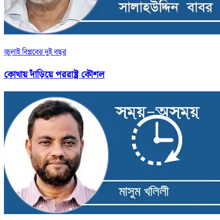
জুলাই বিপ্লবের দুই বছর
কোথায় দাঁড়িয়ে পররাষ্ট্র কৌশল