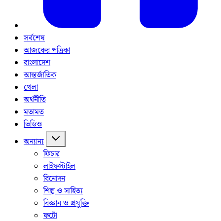
সর্বশেষ
আজকের পত্রিকা
বাংলাদেশ
আন্তর্জাতিক
খেলা
অর্থনীতি
মতামত
ভিডিও
অন্যান্য
ফিচার
লাইফস্টাইল
বিনোদন
শিল্প ও সাহিত্য
বিজ্ঞান ও প্রযুক্তি
ফটো