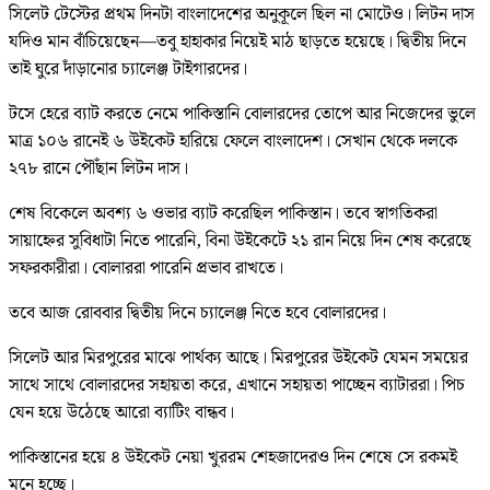
সিলেট টেস্টের প্রথম দিনটা বাংলাদেশের অনুকূলে ছিল না মোটেও। লিটন দাস
যদিও মান বাঁচিয়েছেন—তবু হাহাকার নিয়েই মাঠ ছাড়তে হয়েছে। দ্বিতীয় দিনে
তাই ঘুরে দাঁড়ানোর চ্যালেঞ্জ টাইগারদের।
টসে হেরে ব্যাট করতে নেমে পাকিস্তানি বোলারদের তোপে আর নিজেদের ভুলে
মাত্র ১০৬ রানেই ৬ উইকেট হারিয়ে ফেলে বাংলাদেশ। সেখান থেকে দলকে
২৭৮ রানে পৌঁছান লিটন দাস।
শেষ বিকেলে অবশ্য ৬ ওভার ব্যাট করেছিল পাকিস্তান। তবে স্বাগতিকরা
সায়াহ্নের সুবিধাটা নিতে পারেনি, বিনা উইকেটে ২১ রান নিয়ে দিন শেষ করেছে
সফরকারীরা। বোলাররা পারেনি প্রভাব রাখতে।
তবে আজ রোববার দ্বিতীয় দিনে চ্যালেঞ্জ নিতে হবে বোলারদের।
সিলেট আর মিরপুরের মাঝে পার্থক্য আছে। মিরপুরের উইকেট যেমন সময়ের
সাথে সাথে বোলারদের সহায়তা করে, এখানে সহায়তা পাচ্ছেন ব্যাটাররা। পিচ
যেন হয়ে উঠেছে আরো ব্যাটিং বান্ধব।
পাকিস্তানের হয়ে ৪ উইকেট নেয়া খুররম শেহজাদেরও দিন শেষে সে রকমই
মনে হচ্ছে।