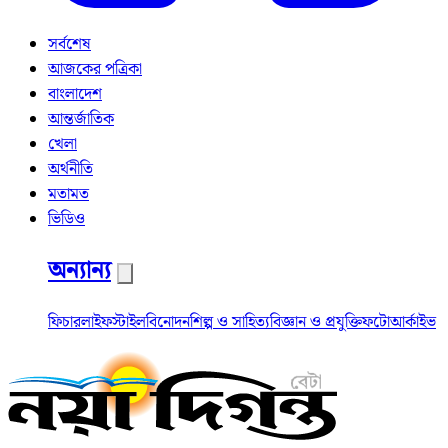
সর্বশেষ
আজকের পত্রিকা
বাংলাদেশ
আন্তর্জাতিক
খেলা
অর্থনীতি
মতামত
ভিডিও
অন্যান্য
ফিচার
লাইফস্টাইল
বিনোদন
শিল্প ও সাহিত্য
বিজ্ঞান ও প্রযুক্তি
ফটো
আর্কাইভ