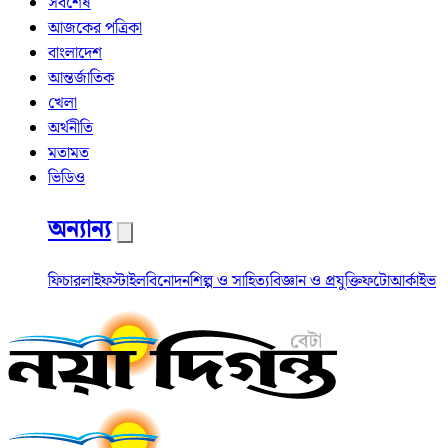
সর্বশেষ
আজকের পত্রিকা
বাংলাদেশ
আন্তর্জাতিক
খেলা
অর্থনীতি
মতামত
ভিডিও
অন্যান্য
ফিচার
লাইফস্টাইল
বিনোদন
শিল্প ও সাহিত্য
বিজ্ঞান ও প্রযুক্তি
ফটো
আর্কাইভ