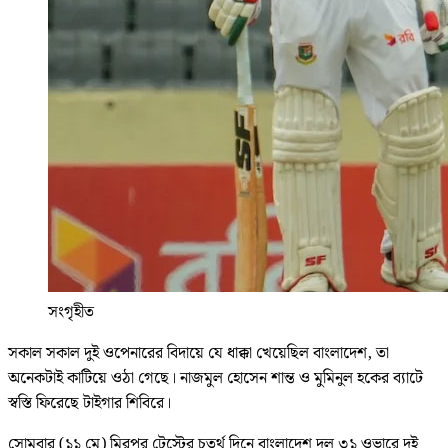
সংগৃহীত
সকাল সকাল দুই ওপেনারের বিদায়ে যে ধাক্কা খেয়েছিল বাংলাদেশ, তা
অনেকটাই কাটিয়ে ওঠা গেছে। নাজমুল হোসেন শান্ত ও মুমিনুল হকের ব্যাটে
স্বস্তি ফিরেছে টাইগার শিবিরে।
সোমবার (১১ মে) মিরপুর টেস্টের চতুর্থ দিনে বাংলাদেশ দল ৩১ ওভারে দুই