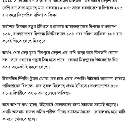
২০১০ সালে এই রান তাড়া করে জিতেছিল ইংল্যান্ড। এর বাইরে দেড়শ-এর
বেশি রান তাড়া হয়েছে মাত্র একবার। ২০০৮ সালে বাংলাদেশের বিপক্ষে ২০৫
রান করে জিতেছিল দক্ষিণ আফ্রিকা।
সর্বশেষ তিনবার চতুর্থ ইনিংসে যথাক্রমে আয়ারল্যান্ডের বিপক্ষে বাংলাদেশ
১৩৮, বাংলাদেশের বিপক্ষে নিউজিল্যান্ড ১৩৯ এবং দক্ষিণ আফ্রিকা ১০৯ রান
করেই জিতে গেছে মিরপুরে।
অর্থাৎ শেষ দেড় যুগে মিরপুরে দেড়শ-এর বেশি তাড়া করে জিতেনি কোনো
দল। তবে এবারের গল্পটা ভিন্ন হতে পারে। কেননা মিরপুরের উইকেটের চিত্র
এবার অনেকটাই বদলে গেছে।
চিরাচরিত স্পিনিং ট্র্যাক থেকে বের হয়ে এবার স্পোর্টিং উইকেট সাজানো হয়েছে
পাকিস্তানের বিপক্ষে। যার সুফল মিলেছে প্রথম ইনিংসে। বাংলাদেশের ৪১৩
রানের বিপরীতে ৩৮৬ রান তুলেছে পাকিস্তান।
তবে আশার কথা হলো, উইকেটে বোলারদের জন‍্য সহায়তা ক্রমেই বাড়ছে।
এখনি অসমান বাউন্স কঠিন পরীক্ষা নিচ্ছে ব‍্যাটসম‍্যানদের। চোয়ালবদ্ধ হয়ে মাটি
কামড়ে খেলতে হচ্ছে।