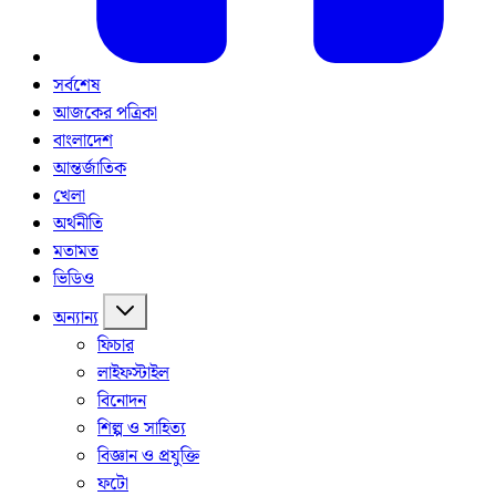
সর্বশেষ
আজকের পত্রিকা
বাংলাদেশ
আন্তর্জাতিক
খেলা
অর্থনীতি
মতামত
ভিডিও
অন্যান্য
ফিচার
লাইফস্টাইল
বিনোদন
শিল্প ও সাহিত্য
বিজ্ঞান ও প্রযুক্তি
ফটো