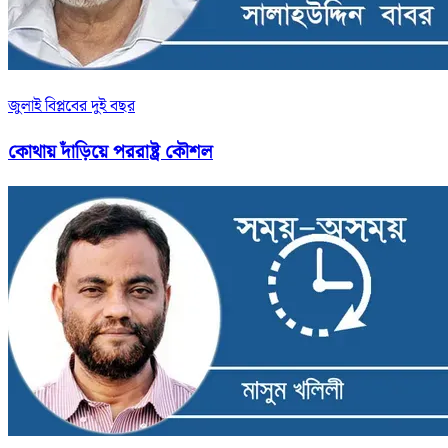
জুলাই বিপ্লবের দুই বছর
কোথায় দাঁড়িয়ে পররাষ্ট্র কৌশল