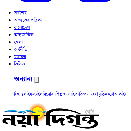
সর্বশেষ
আজকের পত্রিকা
বাংলাদেশ
আন্তর্জাতিক
খেলা
অর্থনীতি
মতামত
ভিডিও
অন্যান্য
ফিচার
লাইফস্টাইল
বিনোদন
শিল্প ও সাহিত্য
বিজ্ঞান ও প্রযুক্তি
ফটো
আর্কাইভ