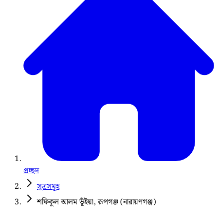
প্রচ্ছদ
সূত্রসমূহ
শফিকুল আলম ভূঁইয়া, রূপগঞ্জ (নারায়ণগঞ্জ)