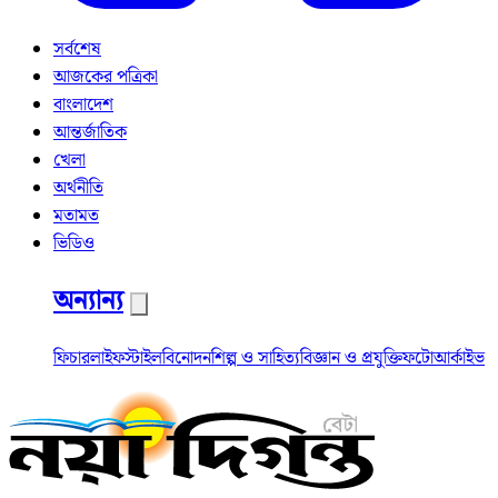
সর্বশেষ
আজকের পত্রিকা
বাংলাদেশ
আন্তর্জাতিক
খেলা
অর্থনীতি
মতামত
ভিডিও
অন্যান্য
ফিচার
লাইফস্টাইল
বিনোদন
শিল্প ও সাহিত্য
বিজ্ঞান ও প্রযুক্তি
ফটো
আর্কাইভ