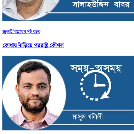
জুলাই বিপ্লবের দুই বছর
কোথায় দাঁড়িয়ে পররাষ্ট্র কৌশল