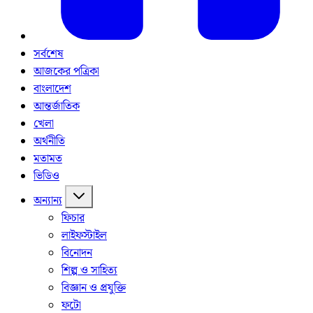
সর্বশেষ
আজকের পত্রিকা
বাংলাদেশ
আন্তর্জাতিক
খেলা
অর্থনীতি
মতামত
ভিডিও
অন্যান্য
ফিচার
লাইফস্টাইল
বিনোদন
শিল্প ও সাহিত্য
বিজ্ঞান ও প্রযুক্তি
ফটো