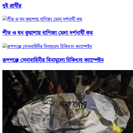
দুই প্রার্থীর
শীত ও ঘন কুয়াশায় বাণিজ্য মেলা দর্শনার্থী কম
রূপগঞ্জে সেনাবাহিনীর বিনামূল্যে চিকিৎসা ক্যাম্পেইন