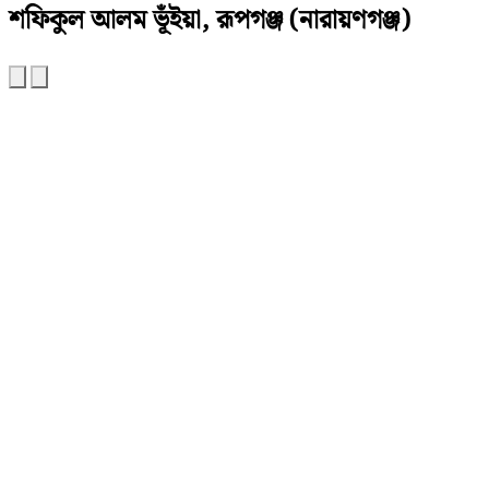
শফিকুল আলম ভূঁইয়া, রূপগঞ্জ (নারায়ণগঞ্জ)