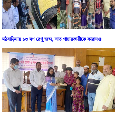
মঠবাড়িয়ায় ১৩ মণ রেণু জব্দ, সাত পাচারকারীকে কারাদণ্ড