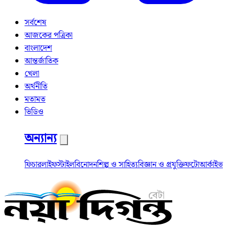
সর্বশেষ
আজকের পত্রিকা
বাংলাদেশ
আন্তর্জাতিক
খেলা
অর্থনীতি
মতামত
ভিডিও
অন্যান্য
ফিচার
লাইফস্টাইল
বিনোদন
শিল্প ও সাহিত্য
বিজ্ঞান ও প্রযুক্তি
ফটো
আর্কাইভ