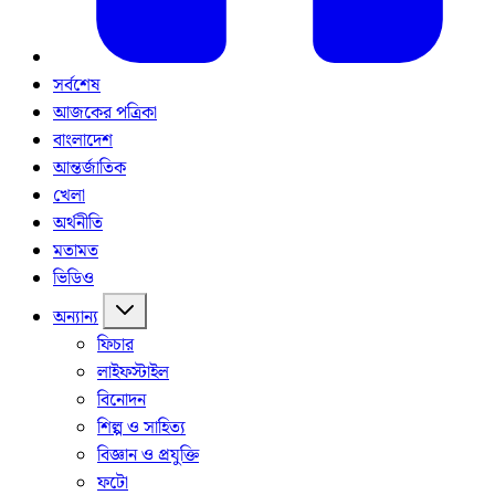
সর্বশেষ
আজকের পত্রিকা
বাংলাদেশ
আন্তর্জাতিক
খেলা
অর্থনীতি
মতামত
ভিডিও
অন্যান্য
ফিচার
লাইফস্টাইল
বিনোদন
শিল্প ও সাহিত্য
বিজ্ঞান ও প্রযুক্তি
ফটো