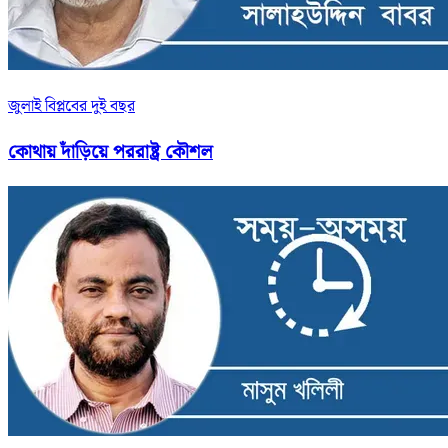
জুলাই বিপ্লবের দুই বছর
কোথায় দাঁড়িয়ে পররাষ্ট্র কৌশল