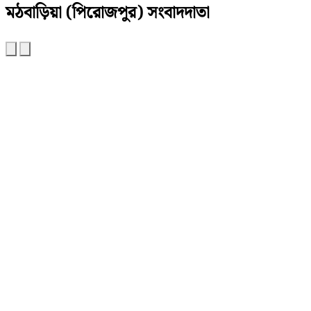
‎মঠবাড়িয়া (পিরোজপুর) সংবাদদাতা