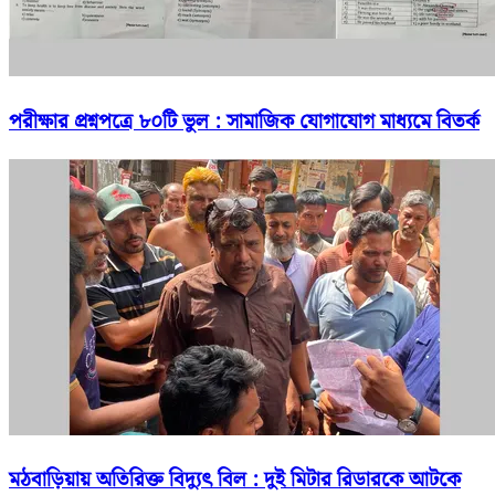
পরীক্ষার প্রশ্নপত্রে ৮০টি ভুল : সামাজিক যোগাযোগ মাধ্যমে বিতর্ক
মঠবাড়িয়ায় অতিরিক্ত বিদ্যুৎ বিল : দুই মিটার রিডারকে আটকে