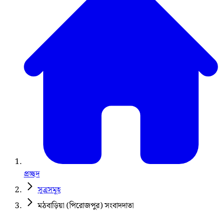
প্রচ্ছদ
সূত্রসমূহ
‎মঠবাড়িয়া (পিরোজপুর) সংবাদদাতা