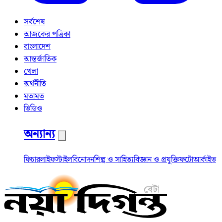
সর্বশেষ
আজকের পত্রিকা
বাংলাদেশ
আন্তর্জাতিক
খেলা
অর্থনীতি
মতামত
ভিডিও
অন্যান্য
ফিচার
লাইফস্টাইল
বিনোদন
শিল্প ও সাহিত্য
বিজ্ঞান ও প্রযুক্তি
ফটো
আর্কাইভ