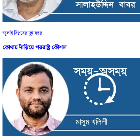
জুলাই বিপ্লবের দুই বছর
কোথায় দাঁড়িয়ে পররাষ্ট্র কৌশল