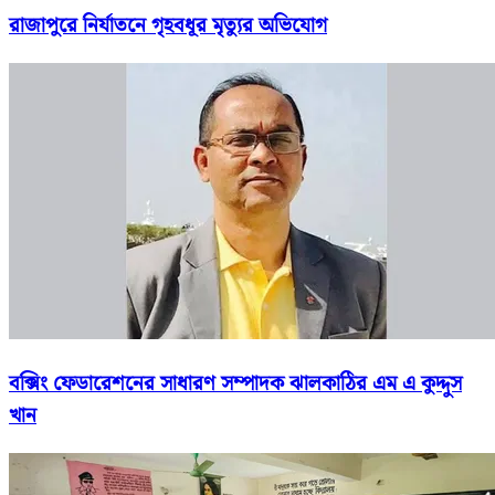
রাজাপুরে নির্যাতনে গৃহবধূর মৃত্যুর অভিযোগ
বক্সিং ফেডারেশনের সাধারণ সম্পাদক ঝালকাঠির এম এ কুদ্দুস
খান