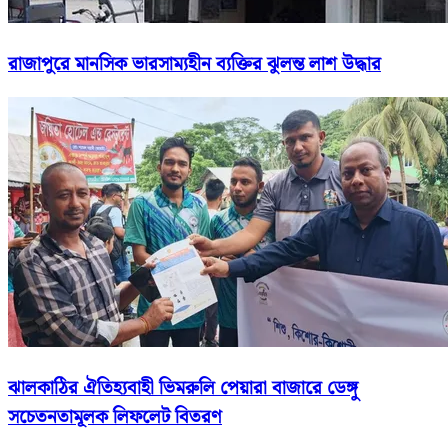
রাজাপুরে মানসিক ভারসাম্যহীন ব্যক্তির ঝুলন্ত লাশ উদ্ধার
ঝালকাঠির ঐতিহ্যবাহী ভিমরুলি পেয়ারা বাজারে ডেঙ্গু
সচেতনতামূলক লিফলেট বিতরণ