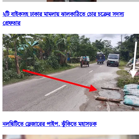
২টি বাইকসহ ঢাকার মামলায় ঝালকাঠিতে চোর চক্রের সদস্য
গ্রেফতার
নলছিটিতে ড্রেজারের পাইপ, ঝুঁকিতে মহাসড়ক