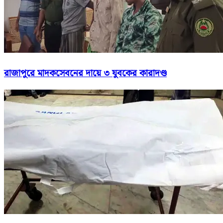
রাজাপুরে মাদকসেবনের দায়ে ৩ যুবকের কারাদণ্ড