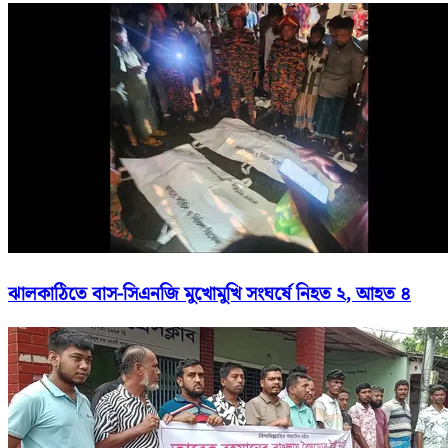
ঝালকাঠিতে বাস-সিএনজি মুখোমুখি সংঘর্ষে নিহত ২, আহত ৪