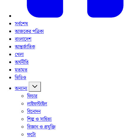
সর্বশেষ
আজকের পত্রিকা
বাংলাদেশ
আন্তর্জাতিক
খেলা
অর্থনীতি
মতামত
ভিডিও
অন্যান্য
ফিচার
লাইফস্টাইল
বিনোদন
শিল্প ও সাহিত্য
বিজ্ঞান ও প্রযুক্তি
ফটো