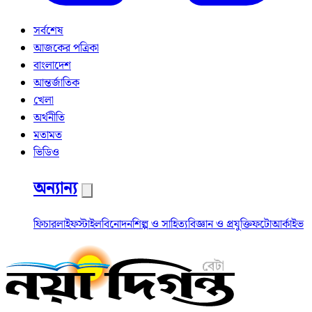
সর্বশেষ
আজকের পত্রিকা
বাংলাদেশ
আন্তর্জাতিক
খেলা
অর্থনীতি
মতামত
ভিডিও
অন্যান্য
ফিচার
লাইফস্টাইল
বিনোদন
শিল্প ও সাহিত্য
বিজ্ঞান ও প্রযুক্তি
ফটো
আর্কাইভ