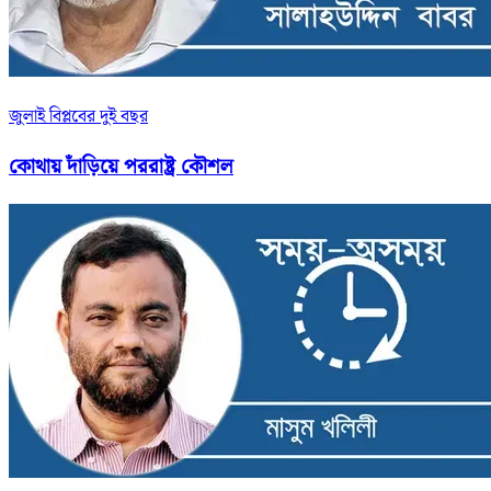
জুলাই বিপ্লবের দুই বছর
কোথায় দাঁড়িয়ে পররাষ্ট্র কৌশল