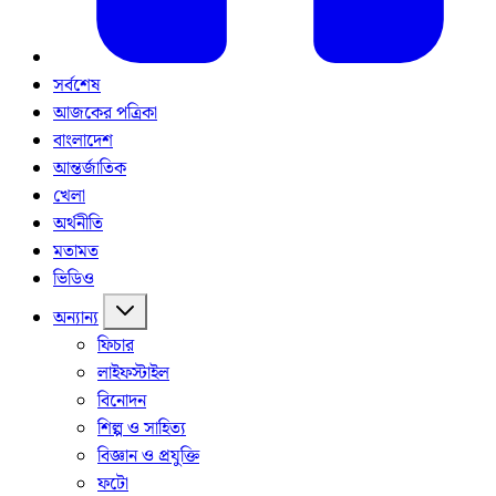
সর্বশেষ
আজকের পত্রিকা
বাংলাদেশ
আন্তর্জাতিক
খেলা
অর্থনীতি
মতামত
ভিডিও
অন্যান্য
ফিচার
লাইফস্টাইল
বিনোদন
শিল্প ও সাহিত্য
বিজ্ঞান ও প্রযুক্তি
ফটো