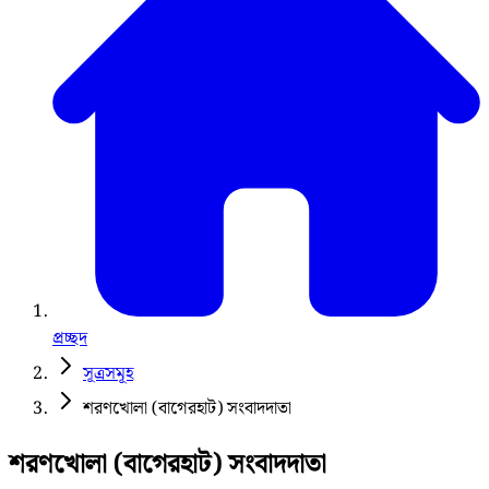
প্রচ্ছদ
সূত্রসমূহ
শরণখোলা (বাগেরহাট) সংবাদদাতা
শরণখোলা (বাগেরহাট) সংবাদদাতা