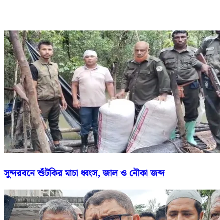
সুন্দরবনে শুঁটকির মাচা ধ্বংস, জাল ও নৌকা জব্দ