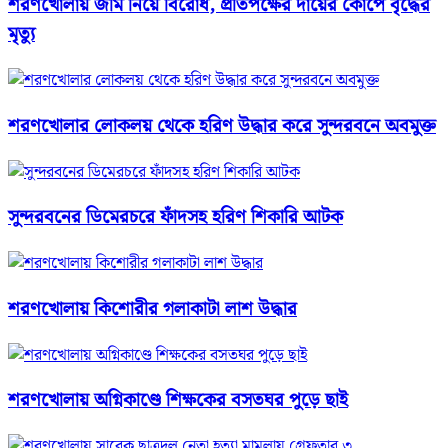
শরণখোলায় জমি নিয়ে বিরোধ, প্রতিপক্ষের দায়ের কোপে বৃদ্ধের
মৃত্যু
শরণখোলার লোকলয় থেকে হরিণ উদ্ধার করে সুন্দরবনে অবমুক্ত
সুন্দরবনের ডিমেরচরে ফাঁদসহ হরিণ শিকারি আটক
শরণখোলায় কিশোরীর গলাকাটা লাশ উদ্ধার
শরণখোলায় অগ্নিকাণ্ডে শিক্ষকের বসতঘর পুড়ে ছাই