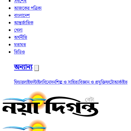
সর্বশেষ
আজকের পত্রিকা
বাংলাদেশ
আন্তর্জাতিক
খেলা
অর্থনীতি
মতামত
ভিডিও
অন্যান্য
ফিচার
লাইফস্টাইল
বিনোদন
শিল্প ও সাহিত্য
বিজ্ঞান ও প্রযুক্তি
ফটো
আর্কাইভ