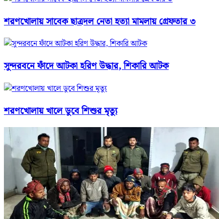
শরণখোলায় সাবেক ছাত্রদল নেতা হত্যা মামলায় গ্রেফতার ৩
সুন্দরবনে ফাঁদে আটকা হরিণ উদ্ধার, শিকারি আটক
শরণখোলায় খালে ডুবে শিশুর মৃত্যু