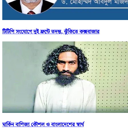
টিটিপি সংযোগে দুই ফ্রন্টে তদন্ত, ঝুঁকিতে কক্সবাজার
মার্কিন বাণিজ্য কৌশল ও বাংলাদেশের স্বার্থ