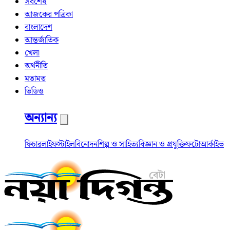
সর্বশেষ
আজকের পত্রিকা
বাংলাদেশ
আন্তর্জাতিক
খেলা
অর্থনীতি
মতামত
ভিডিও
অন্যান্য
ফিচার
লাইফস্টাইল
বিনোদন
শিল্প ও সাহিত্য
বিজ্ঞান ও প্রযুক্তি
ফটো
আর্কাইভ