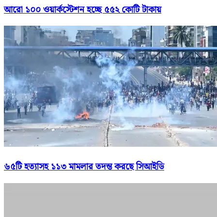
আরো ১০০ ওয়ার্কস্টেশন হচ্ছে ৫৫২ কোটি টাকায়
৬৫টি হত্যাসহ ১১৩ মামলার তদন্ত করছে সিআইডি