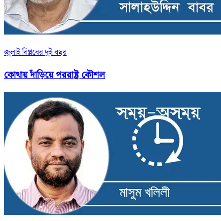
জুলাই বিপ্লবের দুই বছর
কোথায় দাঁড়িয়ে পররাষ্ট্র কৌশল