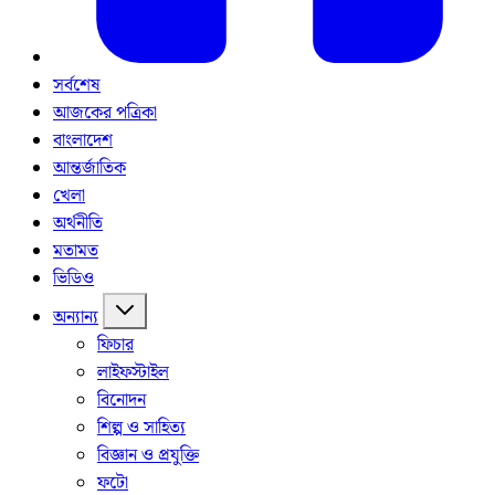
সর্বশেষ
আজকের পত্রিকা
বাংলাদেশ
আন্তর্জাতিক
খেলা
অর্থনীতি
মতামত
ভিডিও
অন্যান্য
ফিচার
লাইফস্টাইল
বিনোদন
শিল্প ও সাহিত্য
বিজ্ঞান ও প্রযুক্তি
ফটো