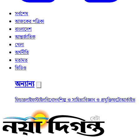
সর্বশেষ
আজকের পত্রিকা
বাংলাদেশ
আন্তর্জাতিক
খেলা
অর্থনীতি
মতামত
ভিডিও
অন্যান্য
ফিচার
লাইফস্টাইল
বিনোদন
শিল্প ও সাহিত্য
বিজ্ঞান ও প্রযুক্তি
ফটো
আর্কাইভ