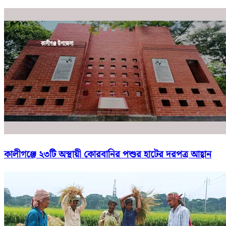
কালীগঞ্জে ২৩টি অস্থায়ী কোরবানির পশুর হাটের দরপত্র আহ্বান