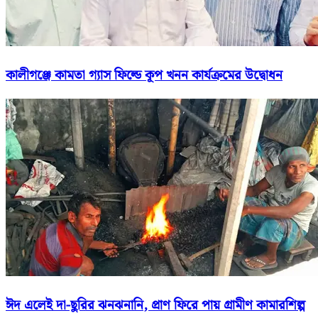
কালীগঞ্জে কামতা গ্যাস ফিল্ডে কূপ খনন কার্যক্রমের উদ্বোধন
ঈদ এলেই দা-ছুরির ঝনঝনানি, প্রাণ ফিরে পায় গ্রামীণ কামারশিল্প