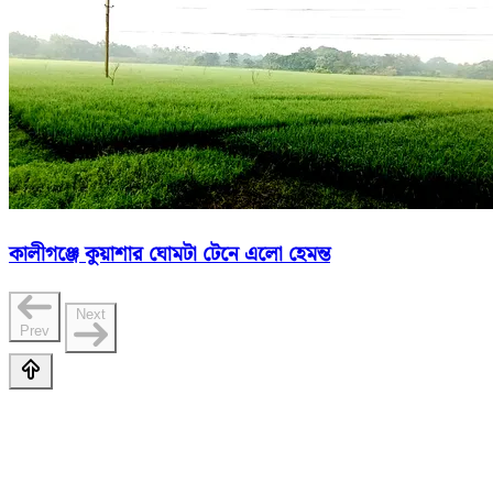
কালীগঞ্জে কুয়াশার ঘোমটা টেনে এলো হেমন্ত
Next
Prev