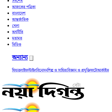
সর্বশেষ
আজকের পত্রিকা
বাংলাদেশ
আন্তর্জাতিক
খেলা
অর্থনীতি
মতামত
ভিডিও
অন্যান্য
ফিচার
লাইফস্টাইল
বিনোদন
শিল্প ও সাহিত্য
বিজ্ঞান ও প্রযুক্তি
ফটো
আর্কাইভ