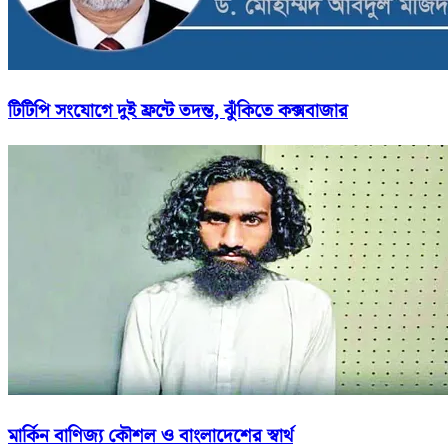
টিটিপি সংযোগে দুই ফ্রন্টে তদন্ত, ঝুঁকিতে কক্সবাজার
মার্কিন বাণিজ্য কৌশল ও বাংলাদেশের স্বার্থ