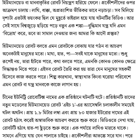
হিউম্যানয়েড বা মানবাকৃতির রোবট নিয়ন্ত্রণ হারিয়ে ফেলে। প্রকৌশলীদের ওপর
আক্রমণ চালায়। লাথি, ধাক্কা, অপ্রত্যাশিত ভীতিকর ভাবে নড়াচড়া। সব মিলিয়ে
দৃশ্যটা এতটাই ভয়ংকর ছিল যে মুহূর্তে ভাইরাল হয়ে যায় ঘটনাটির ভিডিও। আর
সেই সাথে বিশ্বজুড়ে ছড়িয়ে পড়ে নতুন এক শঙ্কা—বুদ্ধিমান যন্ত্র যদি এমন
‘বিদ্রোহ’ করে, তবে তা সামাল দেওয়ার জন্য আমরা কি আদৌ প্রস্তুত?
হিউম্যানয়েড রোবট বলতে এমন রোবটকে বোঝায় যার গঠন বা আচরণ
অনেকটাই মানুষের মতো। মাথা, হাত, পা—সবই থাকে মানুষের মতো। শুধু
রূপেই নয়, তারা হাঁটতে পারে, কথা বলতে পারে, এমনকি কোনও কোনও ক্ষেত্রে
সিদ্ধান্তও নিতে পারে। এইসব রোবট তৈরি করা হয় তারা যেন মানুষের সহকর্মী
হিসেবে কাজ করতে পারে। শিল্প কারখানা, স্বাস্থ্যখাত কিংবা ঘরোয়া পরিবেশে
এমন রোবট বা যন্ত্র মানবকে কাজে লাগান হয়।
চীনের ইউনিট্রি রোবোটিক্স নামের এক প্রতিষ্ঠানে ঘটনাটি ঘটে। প্রতিষ্ঠানটি তাদের
নতুন মডেলের হিউম্যানয়েড রোবট 'এইচ ১'-এর অ্যাসেম্বলি চলাকালীন সময়েই
ঘটল অঘটন। প্রায় ১.৮ মিটার লম্বা এবং প্রায় ৮০ হাজার ইউরোর দামের এই
রোবট হঠাৎ করেই অস্বাভাবিক আচরণ করতে শুরু করে। ভিডিওতে দেখা যায়,
রোবটটি হঠাৎ হাত-পা ছুঁড়তে শুরু করে। এক পর্যায়ে লাথিও মারতে থাকে।
সামনে এগিয়ে যায় যেন পালাতে চাইছে। প্রকৌশলীরা আতঙ্কে সরে যান। পরে