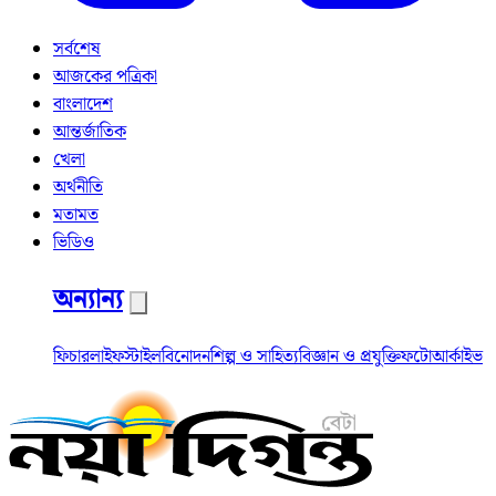
সর্বশেষ
আজকের পত্রিকা
বাংলাদেশ
আন্তর্জাতিক
খেলা
অর্থনীতি
মতামত
ভিডিও
অন্যান্য
ফিচার
লাইফস্টাইল
বিনোদন
শিল্প ও সাহিত্য
বিজ্ঞান ও প্রযুক্তি
ফটো
আর্কাইভ