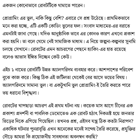
একজন কোনোভাবে রোবটটিকে থামাতে পারেন।
প্রোগ্রামিং এর ভুল, নাকি কিছু বেশি? এবারে সে প্রশ্ন উঠেছে। প্রাথমিকভাবে
মনে করা হচ্ছে, এটি একটি কোডিং ভুলের ফল। সংবাদ মাধ্যমের-এর বরাতে
এমনটাই জানা গেছে। যদিও আনুষ্ঠানিক ভাবে এর কোনও কারণ এখনো প্রকাশ
করা হয়নি। তা বলে থেমে নেই সামাজিক মাধ্যম। এ নিয়ে জল্পনা-কল্পনার সুনামি
চলছে সেখানে। রোবটের এমন আচরণের পেছনে হ্যাকিং-এর হাত রয়েছে
বলেও আভাস ইঙ্গিত দিচ্ছেন কেউ কেউ।
এইচ ১ নামের রোবটটি উন্নত অ্যালগরিদম ব্যবহার করে। আশপাশের পরিবেশ
বুঝে কাজ করে। কিন্তু ঠিক এই জটিলতা থেকেই বের আসে ভয়ের বিষয়।
অ্যালগরিদমে সামান্য ভুল। বা একটুখানি ভুল প্রোগ্রামিং-ই তৈরি করতে পারে
ভয় ধরানো বিশৃঙ্খলা।
রোবটের খাপছাড়া আচরণ এই প্রথম ঘটনা নয়। কয়েক মাস আগে চীনের এক
প্রকাশ্য প্রদর্শনী বা পাবলিক ডেমোতেও এক রোবট হঠাৎ দিকভ্রষ্ট হয়ে জনতার
ভিড়ের দিকে এগিয়ে গিয়েছিল। তখনও প্রশ্ন, এইসব যন্ত্র ঠিক কতটা নিরাপদ?
একাধিক ঘটনার পুনরাবৃত্তি এখন অনেকের মনেই সন্দেহ তৈরি করেছে, প্রযুক্তির
দৌড়ে আমরা কি প্রয়োজনীয় সাবধানতা অবলম্বন করছি?