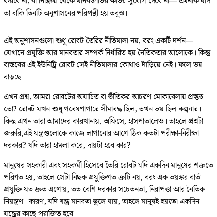
করবে না, বা নিষ্ক্রিয় থেকে মানবজাতির ক্ষতির সুযোগ দেবে না— এমনকি যদি
তা বাকি তিনটি অনুশাসনের পরিপন্থী হয় তবুও।
এই অনুশাসনগুলো শুধু রোবট তৈরির নীতিমালা নয়, বরং একটি দর্শন—
যেখানে প্রযুক্তি আর মানবতার সম্পর্ক নির্ধারিত হয় নৈতিকতার আলোকে। কিন্তু
বাস্তবের এই ইউনিট্রি রোবট সেই নীতিমালার কোথাও দাঁড়িয়ে নেই। ফলে ভয়
বাড়ছে।
এখন প্রশ্ন, আমরা রোবটের অযাচিত বা ভীতিকর আচরণ মোকাবেলায় প্রস্তুত
তো? রোবট যখন শুধু গবেষণাগারে সীমাবদ্ধ ছিল, তখন ভয় ছিল কল্পনার।
কিন্তু এখন তারা আমাদের কারখানায়, অফিসে, হাসপাতালেও। তাহলে প্রশ্নটা
জরুরি,এই যন্ত্রগুলোকে কাজে লাগানোর আগে ঠিক কতটা পরীক্ষা-নিরীক্ষা
দরকার? যদি তারা হামলা করে, দায়টা হবে কার?
মানুষের সহকারী এবং সহকর্মী হিসেবে তৈরি রোবট যদি একদিন মানুষের শত্রুতে
পরিণত হয়, তাহলে সেটা নিছক প্রযুক্তিগত ত্রুটি নয়, বরং এক ভয়ঙ্কর বার্তা।
প্রযুক্তি যত দ্রুত এগোয়, তত বেশি দরকার সচেতনতা, নিরাপত্তা আর নৈতিক
নিয়ন্ত্রণ। কারণ, যদি যন্ত্র মানবতা ভুলে যায়, তাহলে মানুষই হয়তো একদিন
যন্ত্রের কাছে পরাজিত হবে।