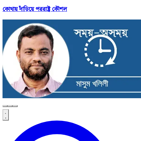
কোথায় দাঁড়িয়ে পররাষ্ট্র কৌশল