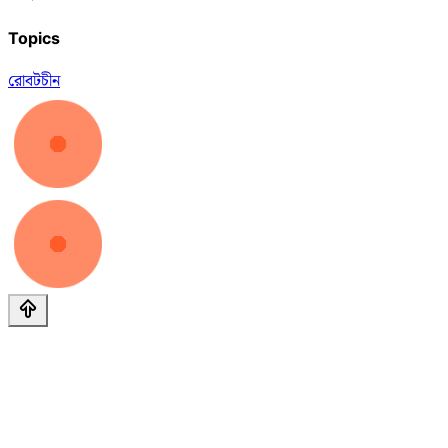
Topics
রোবট
চীন