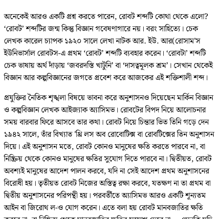
অনেকেই আরও একটি প্রশ্ন করতে পারেন, রোবট শব্দটি কোথা থেকে এলো?
‘রোবট’ শব্দটির জন্ম কিন্তু বিজ্ঞান গবেষণাগারে নয়। বরং সাহিত্যে। চেক
লেখক কারেল চ্যাপক ১৯২০ সালে লেখা নাটক আর. ইউ. আর(রোসাম'স
ইউনিভার্সাল রোবটস-এ প্রথম ‘রোবট’ শব্দটি ব্যবহার করেন। ‘রোবটা’ শব্দটি
চেক ভাষায় অর্থ দাঁড়ায় ‘জবরদস্তি খাটুনি’ বা ‘দাসত্বমূলক শ্রম’। সেখান থেকেই
বিজ্ঞান আর কল্পবিজ্ঞানের জগতে প্রবেশ করে আজকের এই শক্তিশালী শব্দ।
প্রযুক্তির নৈতিক শৃঙ্খলা বিষয়ে ভাবনা করে অনুশাসনও দিয়েছেন মার্কিন বিজ্ঞান
ও কল্পবিজ্ঞান লেখক আইজ্যাক অ্যাসিমভ। রোবটের বিপদ নিয়ে আলোচনার
সময় বারবার ফিরে আসবে তার কথা। রোবট নিয়ে চিন্তার ভিত তিনি গড়ে দেন
১৯৪২ সালে, তাঁর বিখ্যাত 'থ্রি লস অব রোবোটিক্স বা রোবটিক্সের তিন অনুশাসন
দিয়ে। এই অনুশাসন মতে, রোবট কোনও মানুষের ক্ষতি করতে পারবে না, বা
নিষ্ক্রিয় থেকে কোনও মানুষের ক্ষতির সুযোগ দিতে পারবে না। দ্বিতীয়ত, রোবট
অবশ্যই মানুষের আদেশ পালন করবে, যদি না সেই আদেশ প্রথম অনুশাসনের
বিরোধী হয়। তৃতীয়ত রোবট নিজের অস্তিত্ব রক্ষা করবে, যতক্ষণ না তা প্রথম বা
দ্বিতীয় অনুশাসনের পরিপন্থী হয়। পরবর্তীতে অ্যাসিমভ আরও একটি শূন্যতম
আইন বা জিরোথ ল-ও যোগ করেন। এতে বলা হয় রোবট মানবজাতির ক্ষতি