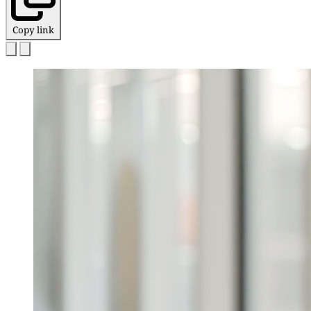
Copy link