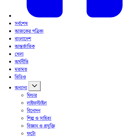
সর্বশেষ
আজকের পত্রিকা
বাংলাদেশ
আন্তর্জাতিক
খেলা
অর্থনীতি
মতামত
ভিডিও
অন্যান্য
ফিচার
লাইফস্টাইল
বিনোদন
শিল্প ও সাহিত্য
বিজ্ঞান ও প্রযুক্তি
ফটো