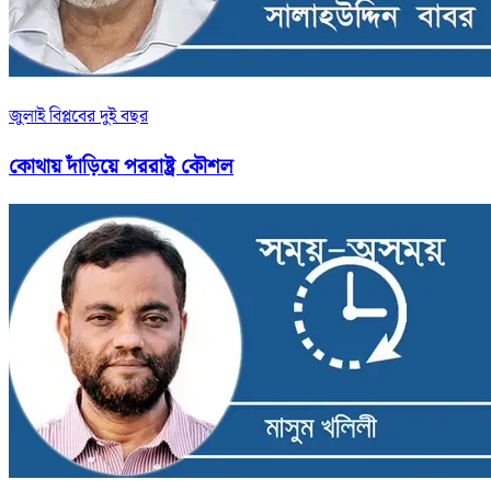
জুলাই বিপ্লবের দুই বছর
কোথায় দাঁড়িয়ে পররাষ্ট্র কৌশল