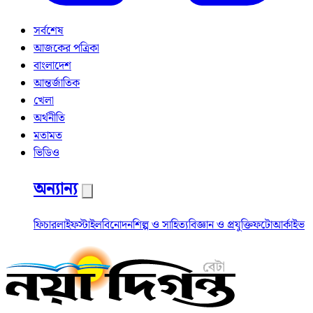
সর্বশেষ
আজকের পত্রিকা
বাংলাদেশ
আন্তর্জাতিক
খেলা
অর্থনীতি
মতামত
ভিডিও
অন্যান্য
ফিচার
লাইফস্টাইল
বিনোদন
শিল্প ও সাহিত্য
বিজ্ঞান ও প্রযুক্তি
ফটো
আর্কাইভ